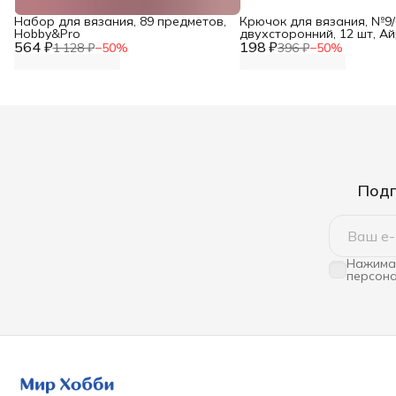
Набор для вязания, 89 предметов,
Крючок для вязания, №9/0
Hobby&Pro
двухсторонний, 12 шт, А
564 ₽
198 ₽
1 128 ₽
−
50
%
396 ₽
−
50
%
Подп
Нажимая
персона