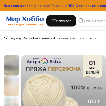
Быстрая доставка по всей России в ПВЗ Ozon рядом с ва
Каталог
Колумбус
Акции
Бестселлеры
Новинки
Новости и статьи