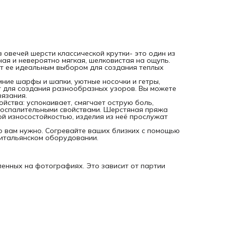
Оттенки пряжи могут незначительно отличаться от
представленных на фотографиях. Это зависит от партии
товара, настроек экрана и освещения.
овечей шерсти классической крутки- это один из
ая и невероятно мягкая, шелковистая на ощупь.
ет ее идеальным выбором для создания теплых
мние шарфы и шапки, уютные носочки и гетры,
т для создания разнообразных узоров. Вы можете
вязания.
ойства: успокаивает, смягчает острую боль,
оспалительными свойствами. Шерстяная пряжа
й износостойкостью, изделия из неё прослужат
что вам нужно. Согревайте ваших близких с помощью
итальянском оборудовании.
ленных на фотографиях. Это зависит от партии