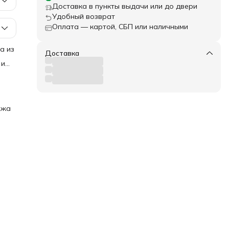
Доставка в пункты выдачи или до двери
Удобный возврат
Оплата — картой, СБП или наличными
а из
Доставка
 и
ь
ным
.
и и
яжа
ми
е
го,
 что
й