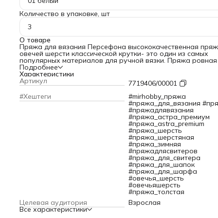
01 белый
Количество в упаковке, шт
3
О товаре
Пряжа для вязания Персефона высококачественная пряж
овечей шерсти классической крутки- это один из самых
популярных материалов для ручной вязки. Пряжа ровная
невероятно мягкая, шелковистая на ощупь. Овечья шерст
Подробнее
обладает высокой теплоизоляцией, что делает ее идеаль
Характеристики
выбором для создания теплых вещей на холодную погоду
Артикул
7719406/00001
Из этой пряжи можно связать теплые свитеры, кардиганы,
зимние шарфы и шапки, уютные носочки и гетры, руковичк
#Хештеги
#mirhobby_пряжа
перчатки. Также Персефона прекрасно подходит для
#пряжа_для_вязания #пр
создания разнообразных узоров. Вы можете
#пряжадлявязания
экспериментировать с косами, жгутами и другими техника
#пряжа_астра_премиум
вязания.
#пряжа_astra_premium
Овечья шерсть во все времена ценилась за свои целебны
#пряжа_шерсть
свойства: успокаивает, смягчает острую боль, обладает
#пряжа_шерстяная
обезболивающими, антибактериальными,
#пряжа_зимняя
противовоспалительными свойствами. Шерстяная пряжа
#пряжадлясвитеров
Персефона- защитит Вас от простуд! Пряжа обладает
#пряжа_для_свитера
высокой износостойкостью, изделия из неё прослужат дол
#пряжа_для_шапок
не теряя своего первоначального вида.
#пряжа_для_шарфа
Если вы любите ручное вязание, то овечья шерсть- это то,
#овечья_шерсть
вам нужно. Согревайте ваших близких с помощью овечье
#овечьяшерсть
шерсти Персефона Астра Премиум! Произведено на
#пряжа_толстая
итальянском оборудовании.
Целевая аудитория
Взрослая
Рекомендуемые спицы: 6-8.
Все характеристики
Толщина нити: толстая.
Примечание