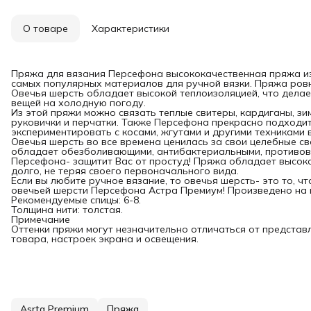
О товаре
Характеристики
Пряжа для вязания Персефона высококачественная пряжа из 
самых популярных материалов для ручной вязки. Пряжа ровн
Овечья шерсть обладает высокой теплоизоляцией, что дела
вещей на холодную погоду.
Из этой пряжи можно связать теплые свитеры, кардиганы, зи
руковички и перчатки. Также Персефона прекрасно подходи
экспериментировать с косами, жгутами и другими техниками 
Овечья шерсть во все времена ценилась за свои целебные св
обладает обезболивающими, антибактериальными, противов
Персефона- защитит Вас от простуд! Пряжа обладает высоко
долго, не теряя своего первоначального вида.
Если вы любите ручное вязание, то овечья шерсть- это то, 
овечьей шерсти Персефона Астра Премиум! Произведено на 
Рекомендуемые спицы: 6-8.
Толщина нити: толстая.
Примечание
Оттенки пряжи могут незначительно отличаться от представ
товара, настроек экрана и освещения.
Asrta Premium
Пряжа