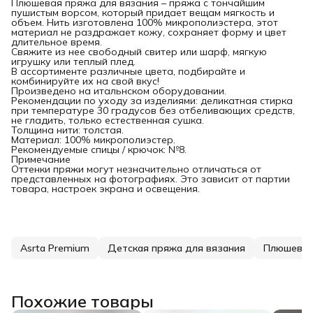
Плюшевая пряжа для вязания – пряжа с тончайшим
пушистым ворсом, который придает вещам мягкость и
объем. Нить изготовлена 100% микрополиэстера, этот
материал не раздражает кожу, сохраняет форму и цвет
длительное время.
Свяжите из нее свободный свитер или шарф, мягкую
игрушку или теплый плед.
В ассортименте различные цвета, подбирайте и
комбинируйте их на свой вкус!
Произведено на итальнском оборудовании.
Рекомендации по уходу за изделиями: деликатная стирка
при температуре 30 градусов без отбеливающих средств,
не гладить, только естественная сушка.
Толщина нити: толстая.
Материал: 100% микрополиэстер.
Рекомендуемые спицы / крючок: №8.
Примечание
Оттенки пряжи могут незначительно отличаться от
представленных на фотографиях. Это зависит от партии
товара, настроек экрана и освещения.
Asrta Premium
Детская пряжа для вязания
Плюшевая
Похожие товары