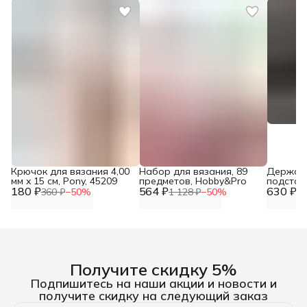
Крючок для вязания 4,00
Набор для вязания, 89
Держате
мм x 15 см, Pony, 45209
предметов, Hobby&Pro
подставк
180 ₽
564 ₽
630 ₽
см, h 36
360 ₽
−
50
%
1 128 ₽
−
50
%
1 
Получите скидку 5%
Подпишитесь на наши акции и новости и
получите скидку на следующий заказ