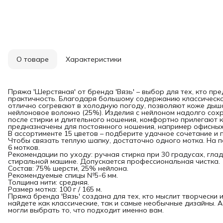
О товаре
Характеристики
Пряжа 'Шерстяная' от бренда 'Вязь' – выбор для тех, кто п
практичность. Благодаря большому содержанию классическо
отлично согревают в холодную погоду, позволяют коже дыш
нейлоновое волокно (25%). Изделия с нейлоном надолго со
после стирки и длительного ношения, комфортно прилегают к
предназначены для постоянного ношения, например офисных 
В ассортименте 15 цветов – подберите удачное сочетание и 
Чтобы связать теплую шапку, достаточно одного мотка. На п
6 мотков.
Рекомендации по уходу: ручная стирка при 30 градусах, гла
стиральной машине. Допускается профессиональная чистка.
Состав: 75% шерсти, 25% нейлона.
Рекомендуемые спицы №5-6 мм.
Толщина нити: средняя.
Размер мотка: 100 г / 165 м.
Пряжа бренда 'Вязь' создана для тех, кто мыслит творчески 
найдете как классические, так и самые необычные дизайны. 
могли выбрать то, что подходит именно вам.