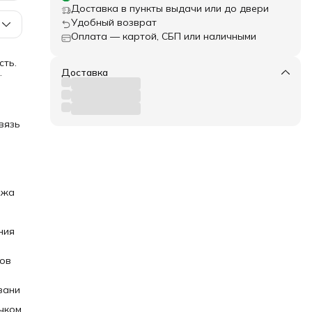
Доставка в пункты выдачи или до двери
Удобный возврат
Оплата — картой, СБП или наличными
сть.
Доставка
ости
с
ше
вязь
,
 и
На
яжа
ков.
ка.
ния
ов
ки и
 как
зани
нт
о,
чком