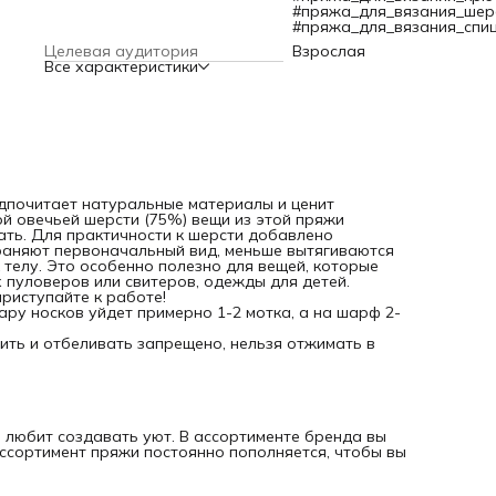
что подходит именно вам.
#пряжа_для_вязания_шер
#пряжа_для_вязания_спи
Целевая аудитория
Взрослая
Все характеристики
редпочитает натуральные материалы и ценит
й овечьей шерсти (75%) вещи из этой пряжи
ать. Для практичности к шерсти добавлено
храняют первоначальный вид, меньше вытягиваются
 телу. Это особенно полезно для вещей, которые
пуловеров или свитеров, одежды для детей.
приступайте к работе!
ару носков уйдет примерно 1-2 мотка, а на шарф 2-
дить и отбеливать запрещено, нельзя отжимать в
и любит создавать уют. В ассортименте бренда вы
Ассортимент пряжи постоянно пополняется, чтобы вы