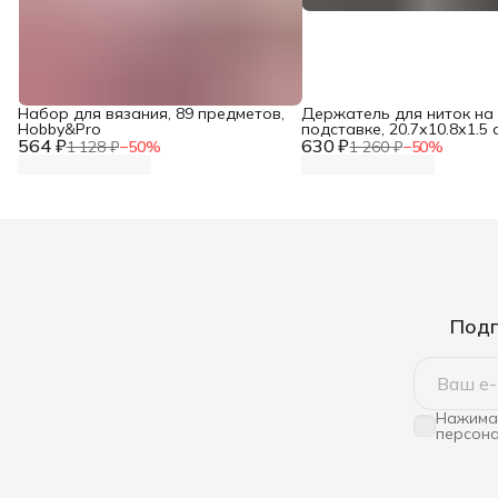
Набор для вязания, 89 предметов,
Держатель для ниток на
Hobby&Pro
подставке, 20.7х10.8х1.5 с
564 ₽
630 ₽
см, Арт Узор
1 128 ₽
−
50
%
1 260 ₽
−
50
%
Подп
Нажимая
персона