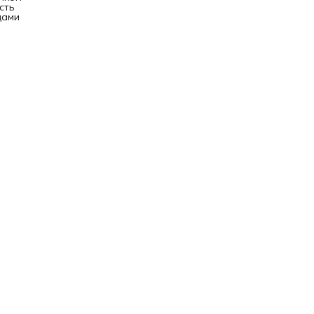
сть
цами