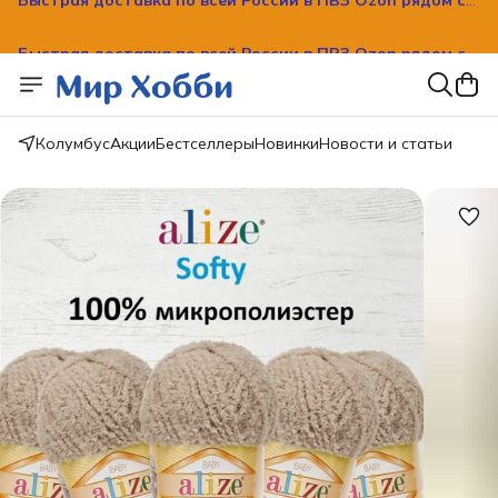
Быстрая доставка по всей России в ПВЗ Ozon рядом с
вашим домом!
Колумбус
Акции
Бестселлеры
Новинки
Новости и статьи