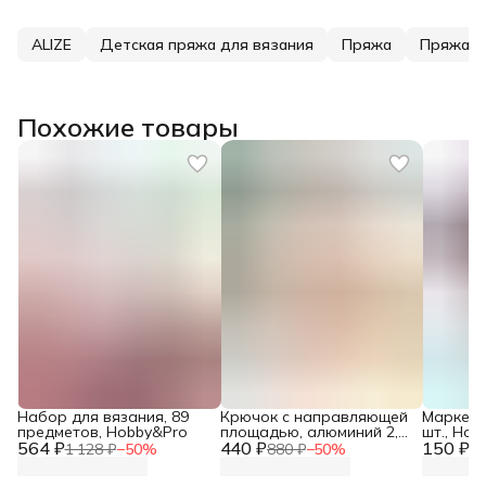
ALIZE
Детская пряжа для вязания
Пряжа
Пряжа д
Похожие товары
Набор для вязания, 89
Крючок с направляющей
Маркеры
предметов, Hobby&Pro
площадью, алюминий 2,0
шт., Hob
564 ₽
440 ₽
*14, Prym
150 ₽
1 128 ₽
−
50
%
880 ₽
−
50
%
30