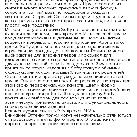
цветовой палитре, мягкая на ощупь. Пряжа состоит из
синтетического волокна, прекрасно держит форму и
сохраняет сочный цвет, не подвержена усадке и
скатыванию. С пряжей Софти вы получите удовольствие
как от результата, так и от процесса вязания, нить очень
пластична и податлива.
Мягкая текстурная пряжа Softy прекрасно подходит для
вязания как спицами, так и крючком. Из плюшевой пряжи
получаются красивые и уютные вещи: шарфы и шапки,
коврики и покрывала, носочки и рукавички. Кроме того,
пряжа Softy идеально подходит для создания мягких
игрушек и декора для детской комнаты. Родители часто
выбирают её для вязания пледов и покрывал для
младенцев, так как эта пряжа гипоаллергенна и безопасна
для чувствительной кожи. Благодаря своей мягкости и
приятной текстуре, изделия из Softy станут любимыми
аксессуарами как для малышей, так и для их родителей.
Стоит отметить и простоту ухода за изделиями из этой
пряжи. Они легко стираются и быстро сохнут, не теряя при
этом своих первоначальных качеств. Цвет и форма
остаются такими же яркими и чёткими, как и в первый день
после завершения работы. Это делает пряжу Softy
практичным выбором для тех, кто ценит не только
эстетическую привлекательность, но и функциональность
своих рукодельных изделий.
Рекомендуемые спицы №3-5, крючок №2-4.
Внимание! Оттенки пряжи могут незначительно отличаться
от представленных на фотографиях. Это зависит от
партии товара, настроек экрана и освещения.