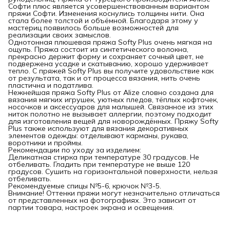
Софти плюс является усовершенствованным вариантом
пряжи Софти. Изменения коснулись толщины нити. Она
стала более толстой и объёмной. Благодаря этому у
мастериц появилось больше возможностей для
реализации своих замыслов.
Однотонная плюшевая пряжа Softy Plus очень мягкая на
ощупь. Пряжа состоит из синтетического волокна,
прекрасно держит форму и сохраняет сочный цвет, не
подвержена усадке и скатыванию, хорошо удерживает
тепло. С пряжей Softy Plus вы получите удовольствие как
от результата, так и от процесса вязания, нить очень
пластична и податлива.
Нежнейшая пряжа Softy Plus от Alize словно создана для
вязания мягких игрушек, уютных пледов, тёплых кофточек,
носочков и аксессуаров для малышей. Связанное из этих
ниток полотно не вызывает аллергии, поэтому подходит
для изготовления вещей для новорождённых. Пряжу Softy
Plus также используют для вязания декоративных
элементов одежды: отделывают карманы, рукава,
воротники и проймы.
Рекомендации по уходу за изделием:
Деликатная стирка при температуре 30 градусов. Не
отбеливать. Гладить при температуре не выше 120
градусов. Сушить на горизонтальной поверхности, нельзя
отбеливать.
Рекомендуемые спицы №5-6, крючок №3-5.
Внимание! Оттенки пряжи могут незначительно отличаться
от представленных на фотографиях. Это зависит от
партии товара, настроек экрана и освещения.