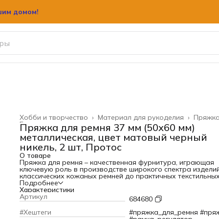
шим домом!
Хобби и творчество
›
Материал для рукоделия
›
Пряжк
Главная
›
Пряжка для ремня 37 мм (50х60 мм)
металлическая, цвет матовый черный
никель, 2 шт, Протос
О товаре
Пряжка для ремня – качественная фурнитура, играющая
ключевую роль в производстве широкого спектра изделий
классических кожаных ремней до практичных текстильны
строп и вместительных сумок. Её основная функция –
Подробнее
надёжная фиксация и регулировка длины ремня.
Характеристики
Эта модель пряжки незаменима как для профессиональн
Артикул
684680
портных и мастеров, занимающихся пошивом новых вещей
так и для тех, кто предпочитает самостоятельно
#Хештеги
#пряжка_для_ремня #пря
ремонтировать изношенные аксессуары.