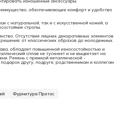
онтировать изношенные аксессуары.
реимущество, обеспечивающее комфорт и удобство
 с натуральной, так и с искусственной кожей, а
осостойкие стропы.
инство. Отсутствие лишних декоративных элементов
 решения: от классических образов до молодежных.
лава, обладает повышенной износостойкостью и
ллический сплав не тускнеет и не выцветает на
ени. Ремень с пряжкой металлической -
подарок другу, подруге, родственникам и коллегам.
ей
Фурнитура Протос