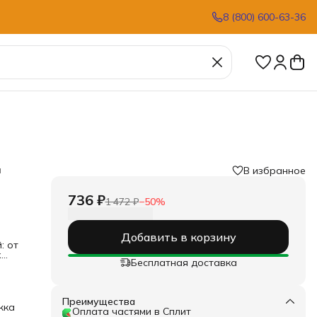
8 (800) 600-63-36
а
В избранное
736 ₽
1 472 ₽
−
50
%
Добавить в корзину
: от
х
Бесплатная доставка
ых
,
Преимущества
жка
Оплата частями в Сплит