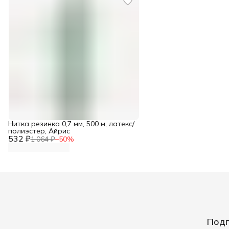
Нитка резинка 0,7 мм, 500 м, латекс/
полиэстер, Айрис
532 ₽
1 064 ₽
−
50
%
Подп