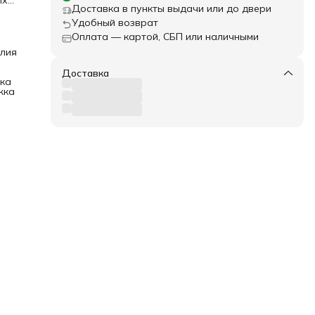
ых
Доставка в пункты выдачи или до двери
Удобный возврат
, в
Оплата — картой, СБП или наличными
лия
щами
Доставка
ка
жка
ет
.