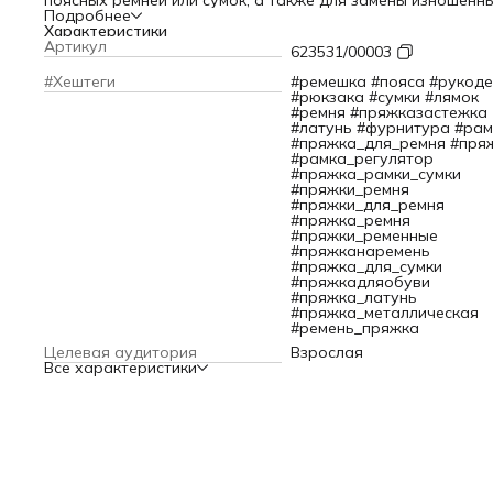
поясных ремней или сумок, а также для замены изношенн
деталей.
Подробнее
Особенности:
Характеристики
– Пряжка подходит для изделий из различных материалов
Артикул
623531/00003
том числе натуральной или искусственной кожи, а также
ременной ленты (стропы).
#Хештеги
#ремешка #пояса #рукоде
– Благодаря классической конструкции с язычком и
#рюкзака #сумки #лямок
минималистичному дизайну этот элемент сочетается с ве
#ремня #пряжказастежка
в классическом, деловом или повседневном стиле, с
#латунь #фурнитура #рам
молодежной одеждой.
#пряжка_для_ремня #пря
– Пряжка изготовлена из металлического сплава, сохраня
#рамка_регулятор
цвет, долговечна, выдерживает все стандартные нагрузки
#пряжка_рамки_сумки
Размер: 35 мм.
#пряжки_ремня
#пряжки_для_ремня
#пряжка_ремня
#пряжки_ременные
#пряжканаремень
#пряжка_для_сумки
#пряжкадляобуви
#пряжка_латунь
#пряжка_металлическая
#ремень_пряжка
Целевая аудитория
Взрослая
Все характеристики