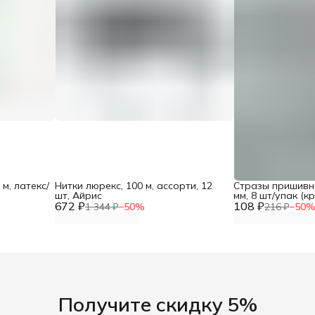
 м, латекс/
Нитки люрекс, 100 м, ассорти, 12
Стразы пришивн
шт, Айрис
мм, 8 шт/упак (к
672 ₽
108 ₽
1 344 ₽
−
50
%
216 ₽
−
50
Получите скидку 5%