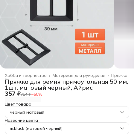
Хобби и творчество
›
Материал для рукоделия
›
Пряжка
Главная
›
Пряжка для ремня прямоугольная 50 мм,
1шт, матовый черный, Айрис
357 ₽
714 ₽
−
50
%
Цвет товара
черный матовый
Название цвета
m.black (матовый черный)