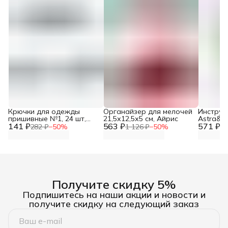
Крючки для одежды
Органайзер для мелочей
Инструме
пришивные №1, 24 шт,
21,5х12,5х5 см, Айрис
Astra&Cr
141 ₽
Айрис
563 ₽
571 ₽
плоског
282 ₽
−
50
%
1 126 ₽
−
50
%
1 
инструм
рукодел
бижутер
Получите скидку 5%
Подпишитесь на наши акции и новости и
получите скидку на следующий заказ