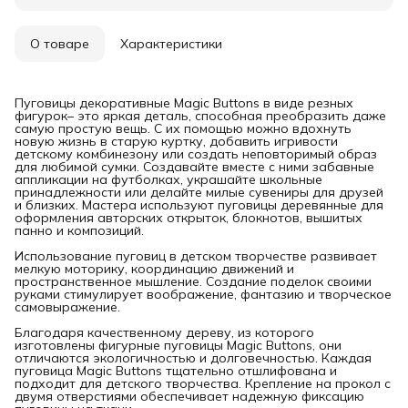
О товаре
Характеристики
Пуговицы декоративные Magic Buttons в виде резных
фигурок– это яркая деталь, способная преобразить даже
самую простую вещь. С их помощью можно вдохнуть
новую жизнь в старую куртку, добавить игривости
детскому комбинезону или создать неповторимый образ
для любимой сумки. Создавайте вместе с ними забавные
аппликации на футболках, украшайте школьные
принадлежности или делайте милые сувениры для друзей
и близких. Мастера используют пуговицы деревянные для
оформления авторских открыток, блокнотов, вышитых
панно и композиций.
Использование пуговиц в детском творчестве развивает
мелкую моторику, координацию движений и
пространственное мышление. Создание поделок своими
руками стимулирует воображение, фантазию и творческое
самовыражение.
Благодаря качественному дереву, из которого
изготовлены фигурные пуговицы Magic Buttons, они
отличаются экологичностью и долговечностью. Каждая
пуговица Magic Buttons тщательно отшлифована и
подходит для детского творчества. Крепление на прокол с
двумя отверстиями обеспечивает надежную фиксацию