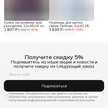
Сумка органайзер для
Ножницы для шитья,
рукоделия, 22х26х14 см,
серия Любовь (Love) 18
1 807 ₽
Hobby&Pro
3 838 ₽
см, Prym, 610540
3 614 ₽
−
50
%
7 676 ₽
−
50
%
Получите скидку 5%
Подпишитесь на наши акции и новости и
получите скидку на следующий заказ
Подписаться
Нажимая «Подписаться», вы даете согласие на
обработку указанных персональных данных в целях
получения информационной и рекламной рассылки