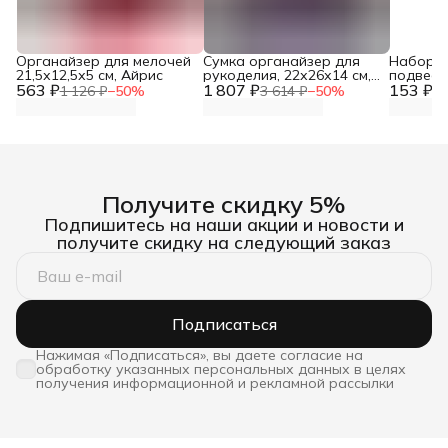
Органайзер для мелочей
Сумка органайзер для
Набор д
21,5х12,5х5 см, Айрис
рукоделия, 22х26х14 см,
подвесо
563 ₽
1 807 ₽
Hobby&Pro
153 ₽
шт, Astr
1 126 ₽
−
50
%
3 614 ₽
−
50
%
30
Получите скидку 5%
Подпишитесь на наши акции и новости и
получите скидку на следующий заказ
Подписаться
Нажимая «Подписаться», вы даете согласие на
обработку указанных персональных данных в целях
получения информационной и рекламной рассылки