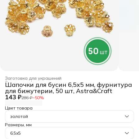
Заготовка для украшений
Заготовка, фурнитура для рукоделия
›
Шапочки для бусин 6,5x5 мм, фурнитура
Главная
›
Хобби и творчество
›
для бижутерии, 50 шт, Astra&Craft
143 ₽
286 ₽
−
50
%
Цвет товара
золотой
Размеры, мм
6,5x5