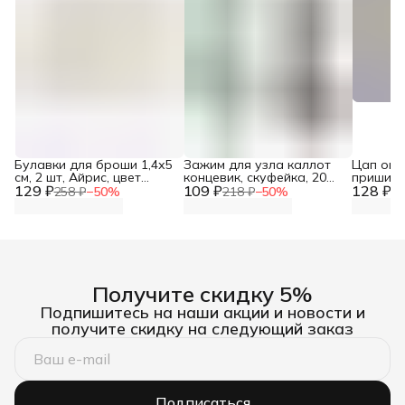
Булавки для броши 1,4х5
Зажим для узла каллот
Цап опр
см, 2 шт, Айрис, цвет
концевик, скуфейка, 20
пришивн
129 ₽
бронза
109 ₽
шт/упак, Astra&Craft,
128 ₽
для бижу
258 ₽
−
50
%
218 ₽
−
50
%
25
заготовка для
шт/упак,
украшений
Astra&Cr
Получите скидку 5%
Подпишитесь на наши акции и новости и
получите скидку на следующий заказ
Подписаться