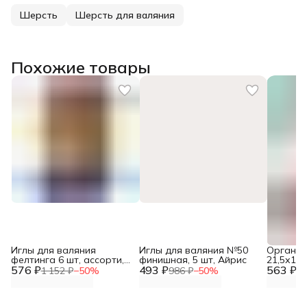
Шерсть
Шерсть для валяния
Похожие товары
Иглы для валяния
Иглы для валяния №50
Органай
фелтинга 6 шт, ассорти,
финишная, 5 шт, Айрис
21,5х12,
576 ₽
Булавка
493 ₽
563 ₽
1 152 ₽
−
50
%
986 ₽
−
50
%
1 