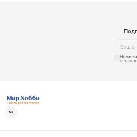
Подп
Нажимая
персона