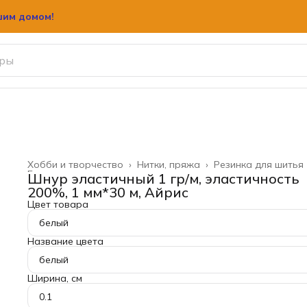
шим домом!
шим домом!
Хобби и творчество
›
Нитки, пряжа
›
Резинка для шитья
Главная
›
Шнур эластичный 1 гр/м, эластичность
200%, 1 мм*30 м, Айрис
Цвет товара
белый
Название цвета
белый
Ширина, см
0.1