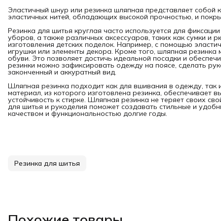
Эластичный шнур или резинка шляпная представляет собой к
эластичных нитей, обладающих высокой прочностью, и покры
Резинка для шитья круглая часто используется для фиксации
уборов, а также различных аксессуаров, таких как сумки и 
изготовления детских поделок. Например, с помощью эласти
игрушки или элементы декора. Кроме того, шляпная резинка
обуви. Это позволяет достичь идеальной посадки и обеспеч
резинки можно зафиксировать одежду на поясе, сделать ру
законченный и аккуратный вид.
Шляпная резинка подходит как для вшивания в одежду, так 
материал, из которого изготовлена резинка, обеспечивает в
устойчивость к стирке. Шляпная резинка не теряет своих сво
для шитья и рукоделия поможет создавать стильные и удобн
качеством и функциональностью долгие годы.
Резинка для шитья
Похожие товары