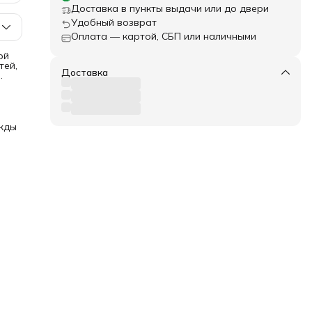
Доставка в пункты выдачи или до двери
Удобный возврат
Оплата — картой, СБП или наличными
ой
тей,
Доставка
ции
в, а
ких
жды
а.
ак и
ал,
е.
й
е