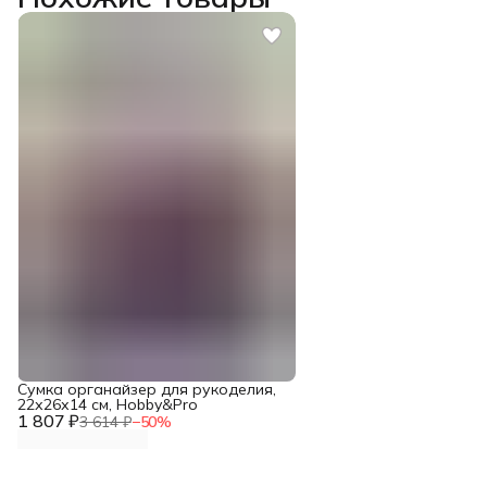
Сумка органайзер для рукоделия,
22х26х14 см, Hobby&Pro
1 807 ₽
3 614 ₽
−
50
%