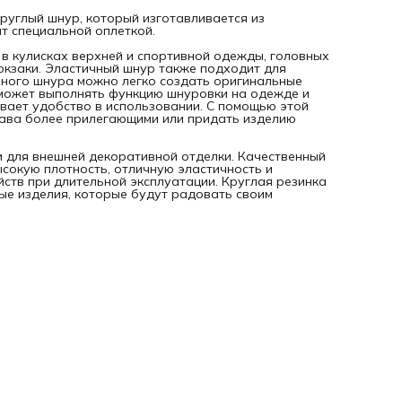
руглый шнур, который изготавливается из
т специальной оплеткой.
 в кулисках верхней и спортивной одежды, головных
рюкзаки. Эластичный шнур также подходит для
чного шнура можно легко создать оригинальные
 может выполнять функцию шнуровки на одежде и
ивает удобство в использовании. С помощью этой
кава более прилегающими или придать изделию
и для внешней декоративной отделки. Качественный
ысокую плотность, отличную эластичность и
йств при длительной эксплуатации. Круглая резинка
ые изделия, которые будут радовать своим