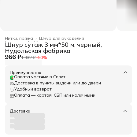
Нитки, пряжа
›
Шнур для рукоделия
Главная
›
Хобби и творчество
›
Шнур сутаж 3 мм*50 м, черный,
Нудольская фабрика
966 ₽
1 932 ₽
−
50
%
Преимущества
Оплата частями в Сплит
Доставка в пункты выдачи или до двери
Удобный возврат
Оплата — картой, СБП или наличными
Доставка