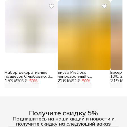
Набор декоративных
Бисер Preciosa
Бисер Pr
подвесок С любовью, 3
непрозрачный с
10/0, 20
153 ₽
шт, Astra&Craft
226 ₽
жемчужным покрытием
219 ₽
бисер ч
306 ₽
−
50
%
452 ₽
−
50
%
43
10/0, 20 гр, цвет № 88130,
рукодел
бисер чешский для
вышиван
рукоделия плетения
вышивания прециоза
Получите скидку 5%
Подпишитесь на наши акции и новости и
получите скидку на следующий заказ