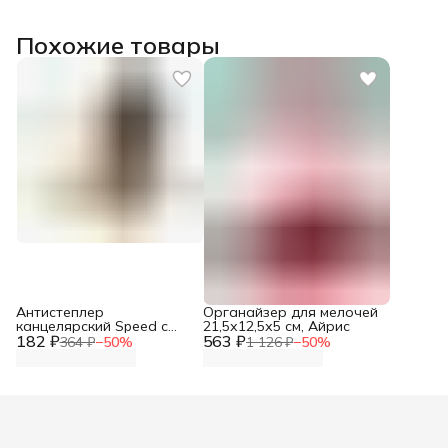
Похожие товары
Антистеплер
Органайзер для мелочей
канцелярский Speed с
21,5х12,5х5 см, Айрис
182 ₽
фиксатором, Lamark
563 ₽
364 ₽
−
50
%
1 126 ₽
−
50
%