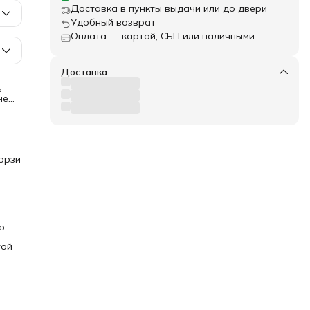
Доставка в пункты выдачи или до двери
Удобный возврат
Оплата — картой, СБП или наличными
Доставка
ь
не
к с
орзи
 или
. –
т
ля
и
р
 100
той