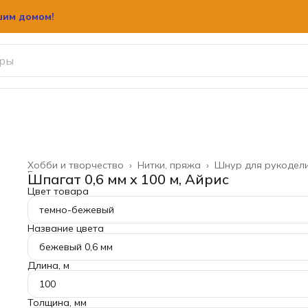
шим домом!
шим домом!
Хобби и творчество
›
Нитки, пряжа
›
Шнур для рукодел
Главная
›
Шпагат 0,6 мм x 100 м, Айрис
Цвет товара
темно-бежевый
Название цвета
бежевый 0,6 мм
Длина, м
100
Толщина, мм