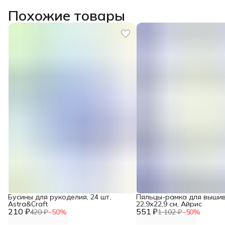
Похожие товары
Бусины для рукоделия, 24 шт,
Пяльцы-рамка для выши
Astra&Craft
22,9х22,9 см, Айрис
210 ₽
551 ₽
420 ₽
−
50
%
1 102 ₽
−
50
%