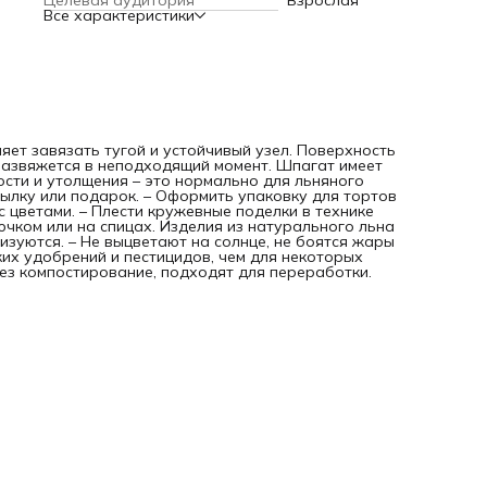
Целевая аудитория
Взрослая
Все характеристики
яет завязать тугой и устойчивый узел. Поверхность
развяжется в неподходящий момент. Шпагат имеет
сти и утолщения – это нормально для льняного
сылку или подарок. – Оформить упаковку для тортов
с цветами. – Плести кружевные поделки в технике
чком или на спицах. Изделия из натурального льна
изуются. – Не выцветают на солнце, не боятся жары
их удобрений и пестицидов, чем для некоторых
рез компостирование, подходят для переработки.