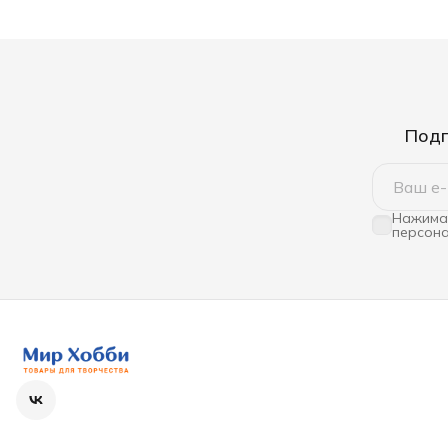
Подп
Нажимая
персона