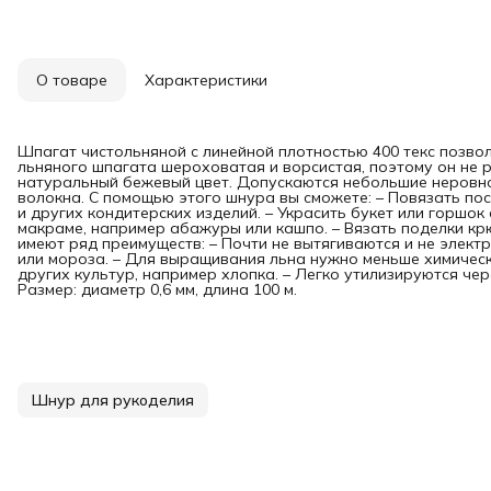
О товаре
Характеристики
Шпагат чистольняной с линейной плотностью 400 текс позвол
льняного шпагата шероховатая и ворсистая, поэтому он не 
натуральный бежевый цвет. Допускаются небольшие неровно
волокна. С помощью этого шнура вы сможете: – Повязать по
и других кондитерских изделий. – Украсить букет или горшок 
макраме, например абажуры или кашпо. – Вязать поделки крю
имеют ряд преимуществ: – Почти не вытягиваются и не электр
или мороза. – Для выращивания льна нужно меньше химическ
других культур, например хлопка. – Легко утилизируются че
Размер: диаметр 0,6 мм, длина 100 м.
Шнур для рукоделия