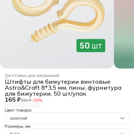
Заготовка для украшений
Заготовка, фурнитура для рукоделия
›
Штифты для бижутерии винтовые
Главная
›
Хобби и творчество
›
Astra&Craft 8*3,5 мм, пины, фурнитура
для бижутерии, 50 шт/упак
165 ₽
330 ₽
−
50
%
Цвет товара
золотой
Размеры, мм