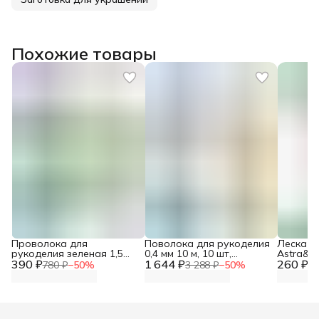
Похожие товары
Проволока для
Поволока для рукоделия
Леска д
рукоделия зеленая 1,5
0,4 мм 10 м, 10 шт,
Astra&Cr
390 ₽
мм*10 м Astra&Craft
1 644 ₽
Astra&Craft
260 ₽
м
780 ₽
−
50
%
3 288 ₽
−
50
%
52