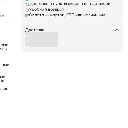
Доставка в пункты выдачи или до двери
Удобный возврат
Оплата — картой, СБП или наличными
ы из
ряжу
Доставка
у
ямые
очны
емя
есте
овые
я
ка,
вые
ь
ов
е
ания
ой