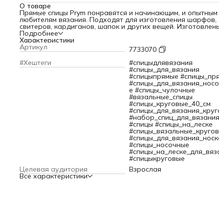
О товаре
Прямые спицы Prym понравятся и начинающим, и опытным
любителям вязания. Подходят для изготовления шарфов,
свитеров, кардиганов, шапок и других вещей. Изготовлен
китайского бамбука, тщательно отполированы, что
Подробнее
обеспечивает легкое скольжение пряжи. Концы спиц
Характеристики
закруглены, они гладкие, без заусенцев не расщепляют п
Артикул
7733070
и не травмируют пальцы. Каждая спица имеет маркировк
размера, поэтому вы легко найдете нужный вариант.
#Хештеги
#спицыдлявязания
Ограничитель препятствует соскальзыванию петель.
#спицы_для_вязания
Спицы из бамбука имеют ряд преимуществ:
#спицыпрямые #спицы_пр
– Достаточно прочные, не гнутся.
#спицы_для_вязания_нос
– Приятные на ощупь, легкие, не раздражают кожу, во вр
е #спицы_чулочные
вязания почти не стучат.
#вязальные_спицы
– Подходят для путешественников. Многие авиакомпании
#спицы_круговые_40_см
разрешают брать бамбуковые спицы в салон лайнера вм
#спицы_для_вязания_круг
с ручной кладью.
#набор_спиц_для_вязани
– Удобны для вязания из деликатной пряжи – вискозы, шел
#спицы #спицы_на_леске
мерсеризованного хлопка.
#спицы_вязальные_круго
– Берегут суставы. Бамбуковой спицей легко подхватыват
#спицы_для_вязания_носк
петли, не выгибая запястье.
#спицы_носочные
– Подходят для новичков. Петли на бамбуковых спицах н
#спицы_на_леске_для_вяз
соскальзывают, такие спицы позволяют добиться желаем
#спицыкруговые
плотности полотна.
Целевая аудитория
Взрослая
Диаметр спицы: 2,5 мм.
Все характеристики
Длина: 33 см.
В упаковке 2 штуки.