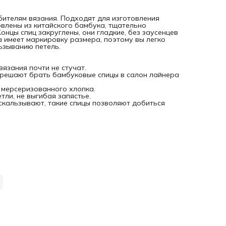
ителям вязания. Подходят для изготовления
овлены из китайского бамбука, тщательно
онцы спиц закруглены, они гладкие, без заусенцев
 имеет маркировку размера, поэтому вы легко
ьзыванию петель.
вязания почти не стучат.
зрешают брать бамбуковые спицы в салон лайнера
, мерсеризованного хлопка.
тли, не выгибая запястье.
оскальзывают, такие спицы позволяют добиться