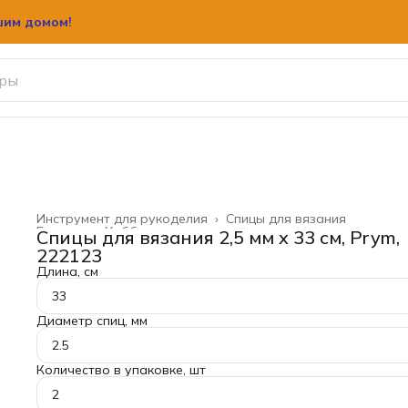
шим домом!
Инструмент для рукоделия
›
Спицы для вязания
Главная
›
Хобби и творчество
›
Спицы для вязания 2,5 мм x 33 см, Prym,
222123
Длина, см
33
Диаметр спиц, мм
2.5
Количество в упаковке, шт
2