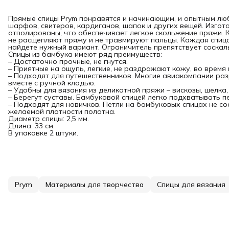
Прямые спицы Prym понравятся и начинающим, и опытным люб
шарфов, свитеров, кардиганов, шапок и других вещей. Изгот
отполированы, что обеспечивает легкое скольжение пряжи. К
не расщепляют пряжу и не травмируют пальцы. Каждая спица
найдете нужный вариант. Ограничитель препятствует соскал
Спицы из бамбука имеют ряд преимуществ:
– Достаточно прочные, не гнутся.
– Приятные на ощупь, легкие, не раздражают кожу, во время 
– Подходят для путешественников. Многие авиакомпании ра
вместе с ручной кладью.
– Удобны для вязания из деликатной пряжи – вискозы, шелка
– Берегут суставы. Бамбуковой спицей легко подхватывать пе
– Подходят для новичков. Петли на бамбуковых спицах не с
желаемой плотности полотна.
Диаметр спицы: 2,5 мм.
Длина: 33 см.
В упаковке 2 штуки.
Prym
Материалы для творчества
Спицы для вязания