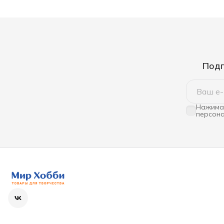
Подп
Нажимая
персона