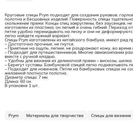
Круговые спицы Prym подходят для создания рукавов, горлов
полотна и бесшовных изделий. Поверхность спицы тщательно
скольжение пряжи. Концы спиц закруглены, без заусенцев, н
изготовлен из пластика, он легкий и очень гибкий. Переход о
петли удобно перекидывать на леску и они не деформируютс
легко найдете нужный вариант.
Спицы Prym изготовлены из китайского бамбука, имеют ряд п
– Достаточно прочные, не гнутся.
– Приятные на ощупь, легкие, не раздражают кожу, во время 
– Подходят для путешественников. Многие авиакомпании ра
вместе с ручной кладью.
– Удобны для вязания из деликатной пряжи – вискозы, шелка
– Берегут суставы. Бамбуковой спицей легко подхватывать пе
– Подходят для новичков. Петли на бамбуковых спицах не с
желаемой плотности полотна.
Диаметр спицы: 7 мм.
Длина: 60 см.
В упаковке 1 шт.
Prym
Материалы для творчества
Спицы для вязания