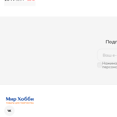
Подп
Нажимая
персона