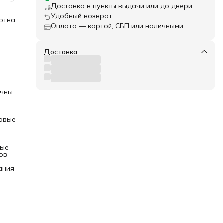
Доставка в пункты выдачи или до двери
Удобный возврат
лотна
Оплата — картой, СБП или наличными
и.
яжу
он
Доставка
ь на
д
очны
емя
овые
есте
я
ка,
вые
ь
ов
е
ания
ой