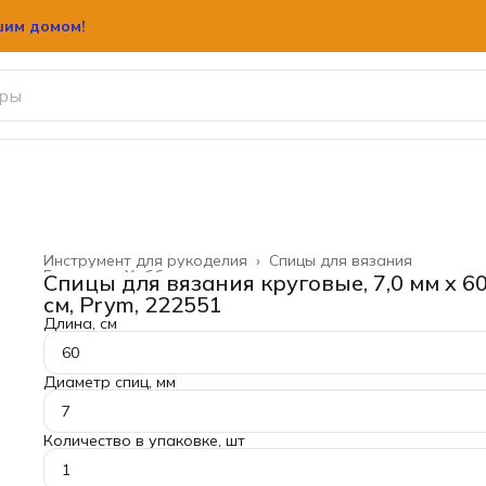
шим домом!
Инструмент для рукоделия
›
Спицы для вязания
Главная
›
Хобби и творчество
›
Спицы для вязания круговые, 7,0 мм x 6
см, Prym, 222551
Длина, см
60
Диаметр спиц, мм
7
Количество в упаковке, шт
1