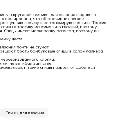
ины в круговой технике, для вязания широкого
 отполирована, что обеспечивает легкое
е расщепляют пряжу и не травмируют пальцы. Тросик
т спицы к тросику максимально гладкий, поэтому
я. Спицы имеют маркировку размера, поэтому вы
реимуществ:
вязания почти не стучат.
зрешают брать бамбуковые спицы в салон лайнера
, мерсеризованного хлопка.
тли, не выгибая запястье.
оскальзывают, такие спицы позволяют добиться
Спицы для вязания