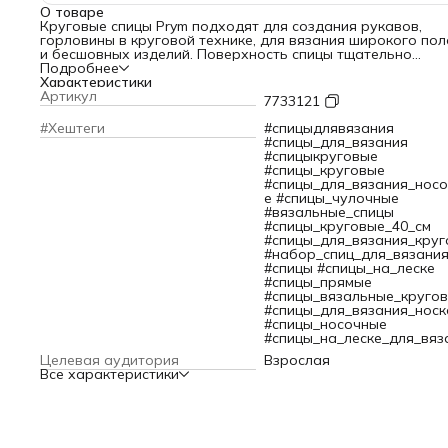
О товаре
Круговые спицы Prym подходят для создания рукавов,
горловины в круговой технике, для вязания широкого по
и бесшовных изделий. Поверхность спицы тщательно
отполирована, что обеспечивает легкое скольжение пряж
Подробнее
Концы спиц закруглены, без заусенцев, не расщепляют пр
Характеристики
и не травмируют пальцы. Тросик изготовлен из пластика, 
Артикул
7733121
легкий и очень гибкий. Переход от спицы к тросику
максимально гладкий, поэтому петли удобно перекидыват
#Хештеги
#спицыдлявязания
леску и они не деформируются. Спицы имеют маркировку
#спицы_для_вязания
размера, поэтому вы легко найдете нужный вариант.
#спицыкруговые
Спицы Prym изготовлены из китайского бамбука, имеют ря
#спицы_круговые
преимуществ:
#спицы_для_вязания_нос
– Достаточно прочные, не гнутся.
е #спицы_чулочные
– Приятные на ощупь, легкие, не раздражают кожу, во вр
#вязальные_спицы
вязания почти не стучат.
#спицы_круговые_40_см
– Подходят для путешественников. Многие авиакомпании
#спицы_для_вязания_круг
разрешают брать бамбуковые спицы в салон лайнера вм
#набор_спиц_для_вязани
с ручной кладью.
#спицы #спицы_на_леске
– Удобны для вязания из деликатной пряжи – вискозы, шел
#спицы_прямые
мерсеризованного хлопка.
#спицы_вязальные_круго
– Берегут суставы. Бамбуковой спицей легко подхватыват
#спицы_для_вязания_носк
петли, не выгибая запястье.
#спицы_носочные
– Подходят для новичков. Петли на бамбуковых спицах н
#спицы_на_леске_для_вяз
соскальзывают, такие спицы позволяют добиться желаем
Целевая аудитория
Взрослая
плотности полотна.
Все характеристики
Диаметр спицы: 7 мм.
Длина: 60 см.
В упаковке 1 шт.