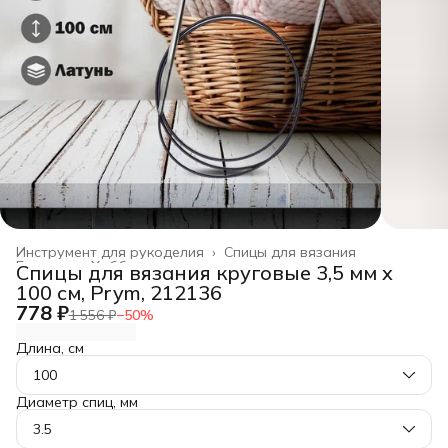
Инструмент для рукоделия
›
Спицы для вязания
Главная
›
Хобби и творчество
›
Спицы для вязания круговые 3,5 мм x
100 см, Prym, 212136
778 ₽
1 556 ₽
−
50
%
Длина, см
100
Диаметр спиц, мм
3.5