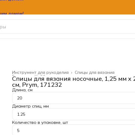
шим домом!
Инструмент для рукоделия
›
Спицы для вязания
Главная
›
Хобби и творчество
›
Спицы для вязания носочные, 1,25 мм x 
см, Prym, 171232
Длина, см
20
Диаметр спиц, мм
1.25
Количество в упаковке, шт
5