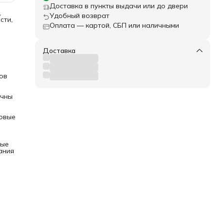
Доставка в пункты выдачи или до двери
,
Удобный возврат
сти,
Оплата — картой, СБП или наличными
тли.
Доставка
ужны
нно
ов
очны
овые
я
вые
ания