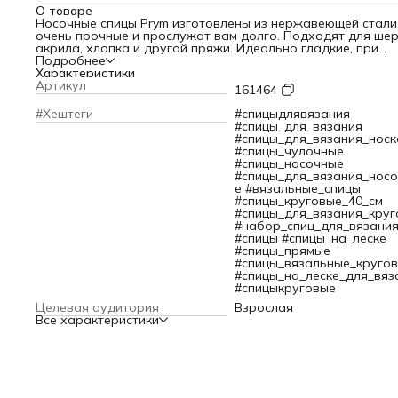
О товаре
Носочные спицы Prym изготовлены из нержавеющей стали
очень прочные и прослужат вам долго. Подходят для шер
акрила, хлопка и другой пряжи. Идеально гладкие, при
вязании не повреждают пряжу, сохраняют ее структуру и
Подробнее
ворс. Концы спиц слегка закруглены, поэтому они не
Характеристики
расщепляют нить, позволяют формировать аккуратные пе
Артикул
161464
В упаковке пять спиц без ограничителей. Четыре спицы н
для удерживания петель, пятая – для вывязывания.
#Хештеги
#спицыдлявязания
Внимание: при работе с чулочными спицами будьте особе
#спицы_для_вязания
осторожны. Храните их в недоступном для детей месте.
#спицы_для_вязания_носк
Длина: 20 см.Диаметр спицы: 1,25 мм.
#спицы_чулочные
#спицы_носочные
#спицы_для_вязания_нос
е #вязальные_спицы
#спицы_круговые_40_см
#спицы_для_вязания_круг
#набор_спиц_для_вязани
#спицы #спицы_на_леске
#спицы_прямые
#спицы_вязальные_круго
#спицы_на_леске_для_вяз
#спицыкруговые
Целевая аудитория
Взрослая
Все характеристики