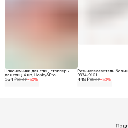
Наконечники для спиц, стопперы
Резинковдеватель больш
для спиц, 4 шт, Hobby&Pro
0334-9101
164 ₽
448 ₽
328 ₽
−
50
%
896 ₽
−
50
%
Подп