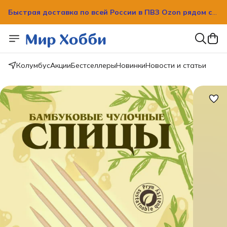
Быстрая доставка по всей России в ПВЗ Ozon рядом с
вашим домом!
Быстрая доставка по всей России в ПВЗ Ozon рядом с
вашим домом!
Колумбус
Акции
Бестселлеры
Новинки
Новости и статьи