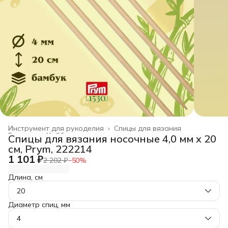
Инструмент для рукоделия
›
Спицы для вязания
Главная
›
Хобби и творчество
›
Спицы для вязания носочные 4,0 мм x 20
см, Prym, 222214
1 101 ₽
2 202 ₽
−
50
%
Длина, см
20
Диаметр спиц, мм
4