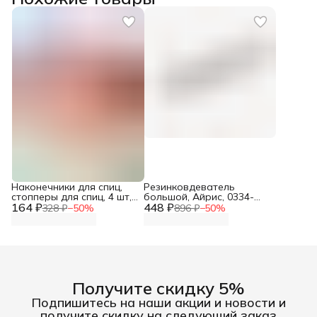
Наконечники для спиц,
Резинковдеватель
стопперы для спиц, 4 шт,
большой, Айрис, 0334-
164 ₽
Hobby&Pro
448 ₽
9101
328 ₽
−
50
%
896 ₽
−
50
%
Получите скидку 5%
Подпишитесь на наши акции и новости и
получите скидку на следующий заказ