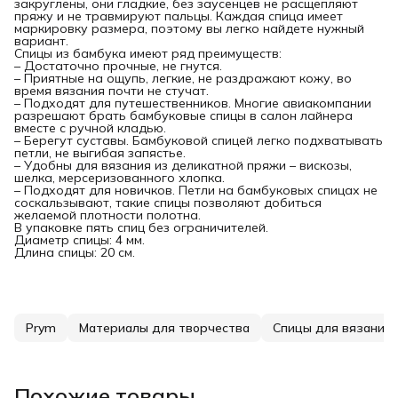
закруглены, они гладкие, без заусенцев не расщепляют
пряжу и не травмируют пальцы. Каждая спица имеет
маркировку размера, поэтому вы легко найдете нужный
вариант.
Спицы из бамбука имеют ряд преимуществ:
– Достаточно прочные, не гнутся.
– Приятные на ощупь, легкие, не раздражают кожу, во
время вязания почти не стучат.
– Подходят для путешественников. Многие авиакомпании
разрешают брать бамбуковые спицы в салон лайнера
вместе с ручной кладью.
– Берегут суставы. Бамбуковой спицей легко подхватывать
петли, не выгибая запястье.
– Удобны для вязания из деликатной пряжи – вискозы,
шелка, мерсеризованного хлопка.
– Подходят для новичков. Петли на бамбуковых спицах не
соскальзывают, такие спицы позволяют добиться
желаемой плотности полотна.
В упаковке пять спиц без ограничителей.
Диаметр спицы: 4 мм.
Длина спицы: 20 см.
Prym
Материалы для творчества
Спицы для вязания
Похожие товары