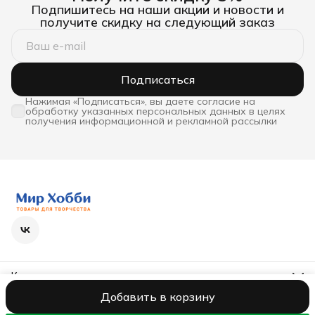
Подпишитесь на наши акции и новости и
получите скидку на следующий заказ
Подписаться
Нажимая «Подписаться», вы даете согласие на
обработку указанных персональных данных в целях
получения информационной и рекламной рассылки
Контакты
Телефон
Добавить в корзину
8 (800) 600-63-36
ООО Бэстекс
Реквизиты
Оферта
Политика конфиденциальност
Режим работы