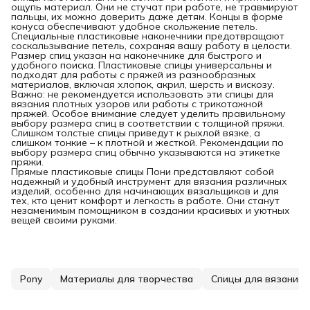
ощупь материал. Они не стучат при работе, не травмируют
пальцы, их можно доверить даже детям. Концы в форме
конуса обеспечивают удобное скольжение петель.
Специальные пластиковые наконечники предотвращают
соскальзывание петель, сохраняя вашу работу в целости.
Размер спиц указан на наконечнике для быстрого и
удобного поиска. Пластиковые спицы универсальны и
подходят для работы с пряжей из разнообразных
материалов, включая хлопок, акрил, шерсть и вискозу.
Важно: не рекомендуется использовать эти спицы для
вязания плотных узоров или работы с трикотажной
пряжей. Особое внимание следует уделить правильному
выбору размера спиц в соответствии с толщиной пряжи.
Слишком толстые спицы приведут к рыхлой вязке, а
слишком тонкие – к плотной и жесткой. Рекомендации по
выбору размера спиц обычно указываются на этикетке
пряжи.
Прямые пластиковые спицы Пони представляют собой
надежный и удобный инструмент для вязания различных
изделий, особенно для начинающих вязальщиков и для
тех, кто ценит комфорт и легкость в работе. Они станут
незаменимым помощником в создании красивых и уютных
вещей своими руками.
Pony
Материалы для творчества
Спицы для вязания