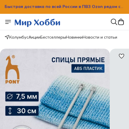
Быстрая доставка по всей России в ПВЗ Ozon рядом с
вашим домом!
Колумбус
Акции
Бестселлеры
Новинки
Новости и статьи