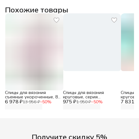
Похожие товары
Спицы для вязания
Спицы для вязания
Спицы д
съемные укороченные, 8
круговые, серия
круговые
6 978 ₽
видов, алюминий, KnitPro,
975 ₽
Осознанность (Mindful)
7 831 ₽
мм/25 см
13 956 ₽
−
50
%
1 950 ₽
−
50
%
47409 (47425)
2,5 мм/40 см,
нержаве
нержавеющая сталь,
пластик,
серебро, KnitPro, 36053
Получите скидку 5%