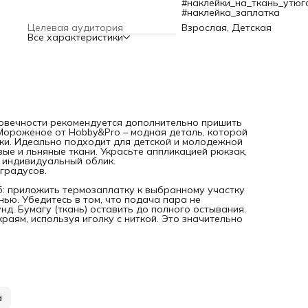
#наклейки_на_ткань_утюг
#наклейка_заплатка
Целевая аудитория
Взрослая, Детская
Все характеристики
говечности рекомендуется дополнительно пришить
Мороженое от Hobby&Pro – модная деталь, которой
ки. Идеально подходит для детской и молодежной
ые и льняные ткани. Украсьте аппликацией рюкзак,
т индивидуальный облик.
градусов.
б: приложить термозаплатку к выбранному участку
нью. Убедитесь в том, что подача пара не
нд. Бумагу (ткань) оставить до полного остывания.
аям, используя иголку с ниткой. Это значительно
а