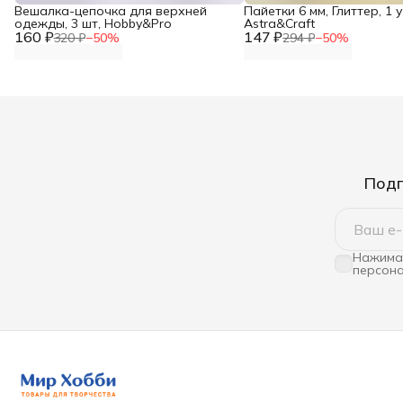
Вешалка-цепочка для верхней
Пайетки 6 мм, Глиттер, 1 у
одежды, 3 шт, Hobby&Pro
Astra&Craft
160 ₽
147 ₽
320 ₽
−
50
%
294 ₽
−
50
%
Подп
Нажимая
персона