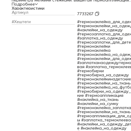
периметру мелкими стежками. Вышитая термоаппликация
Мороженое от Hobby&Pro – модная деталь, которой
Подробнее
украшают вещи, а также для маскируют поврежденные
Характеристики
участки. Идеально подходит для детской и молодежной
Артикул
7733267
одежды. Лучший материал для аппликаций – плотные
хлопковые и льняные ткани. Украсьте аппликацией рюкзак
#Хештеги
#термонаклейка_для_оде
джинсовую куртку, панаму или комбинезон, и они приобр
#термонаклейки_на_одеж
индивидуальный облик.
#наклейки_на_одежду
Готовое изделие можно стирать при температуре не выше
#термозаплатка_для_оде
градусов.
#заплатка_на_одежду
Цвет: белый/розовый.
#термозаплатки_для_дете
Размер: 4х8 см. Рекомендуем использовать следующий сп
#термонаклейки
приложить термозаплатку к выбранному участку лицом в
#термонаклейка
Накрыть аппликацию белой бумагой или х/б тканью.
#термонаклейка_на_одеж
Убедитесь в том, что подача пара не осуществляется.
#термонаклейки_для_оде
Прижмите наклейку утюгом в течении 15 секунд. Бумагу
#заплатканаодеждутермо
(ткань) оставить до полного остывания. Для полной
вая #заплатка_термоклее
уверенности вы можете пришить аппликацию по краям,
#термобирки
используя иголку с ниткой. Это значительно снизит шансы
#термобирка_на_одежду
того, что аппликация упадет или оторвется.
#термонаклейкинадетские
#термонаклейки_на_ткань
#термонаклейка_на_футб
#термобирки_на_одежду_
кие #термоаппликация
#наклейка_на_ткань
#наклейки_на_сумку
#термонаклейка_заплатк
#термонаклейки_на_ткань
#термоаппликация_для_о
ы #заплатка_термоклеева
#наклейки_на_одежду_де
е #наклейка_на_одежду