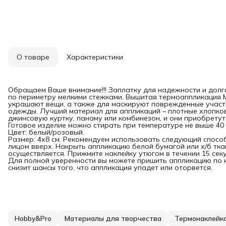
О товаре
Характеристики
Обращаем Ваше внимание!!! Заплатку для надежности и дол
по периметру мелкими стежками. Вышитая термоаппликация 
украшают вещи, а также для маскируют поврежденные участ
одежды. Лучший материал для аппликаций – плотные хлопков
джинсовую куртку, панаму или комбинезон, и они приобрету
Готовое изделие можно стирать при температуре не выше 40 
Цвет: белый/розовый.
Размер: 4х8 см. Рекомендуем использовать следующий спосо
лицом вверх. Накрыть аппликацию белой бумагой или х/б тка
осуществляется. Прижмите наклейку утюгом в течении 15 секу
Для полной уверенности вы можете пришить аппликацию по кр
снизит шансы того, что аппликация упадет или оторвется.
Hobby&Pro
Материалы для творчества
Термонаклейк