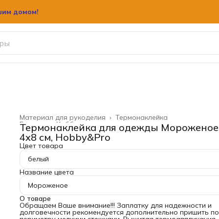
шим домом!
шим домом!
Материал для рукоделия
›
Термонаклейка
Главная
›
Хобби и творчество
›
Термонаклейка для одежды Мороженое
4x8 см, Hobby&Pro
Цвет товара
белый
Название цвета
Мороженое
О товаре
Обращаем Ваше внимание!!! Заплатку для надежности и
долговечности рекомендуется дополнительно пришить по