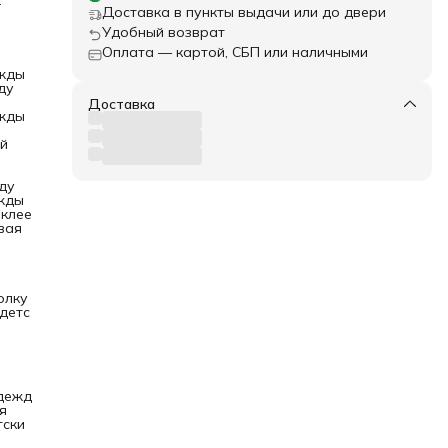
Доставка в пункты выдачи или до двери
Удобный возврат
Оплата — картой, СБП или наличными
,
жды
етут
ду
Доставка
 40
жды
й
особ:
верх.
ду
жды
клее
вая
олку
детс
а
дежд
я
тски