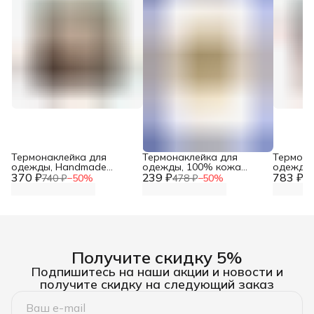
Термонаклейка для
Термонаклейка для
Термона
одежды, Handmade
одежды, 100% кожа
одежды, 
370 ₽
Сердца 5х5 см, 926049,
239 ₽
Ручная работа (Hand
783 ₽
см, 10 ш
740 ₽
−
50
%
478 ₽
−
50
%
1 
Prym
Made), 7x5,25 см, Галерея
Получите скидку 5%
Подпишитесь на наши акции и новости и
получите скидку на следующий заказ