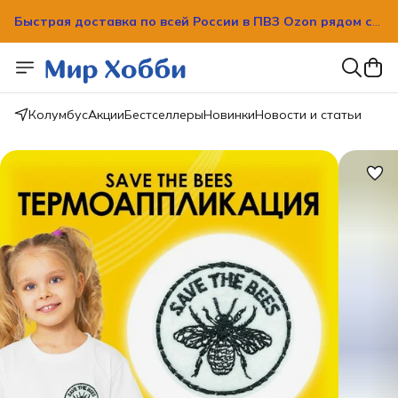
Быстрая доставка по всей России в ПВЗ Ozon рядом с
вашим домом!
Быстрая доставка по всей России в ПВЗ Ozon рядом с
вашим домом!
Колумбус
Акции
Бестселлеры
Новинки
Новости и статьи