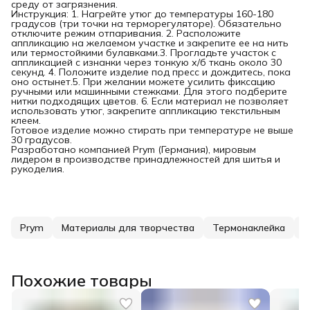
среду от загрязнения.
Инструкция: 1. Нагрейте утюг до температуры 160-180
градусов (три точки на терморегуляторе). Обязательно
отключите режим отпаривания. 2. Расположите
аппликацию на желаемом участке и закрепите ее на нить
или термостойкими булавками.3. Прогладьте участок с
аппликацией с изнанки через тонкую х/б ткань около 30
секунд. 4. Положите изделие под пресс и дождитесь, пока
оно остынет.5. При желании можете усилить фиксацию
ручными или машинными стежками. Для этого подберите
нитки подходящих цветов. 6. Если материал не позволяет
использовать утюг, закрепите аппликацию текстильным
клеем.
Готовое изделие можно стирать при температуре не выше
30 градусов.
Разработано компанией Prym (Германия), мировым
лидером в производстве принадлежностей для шитья и
рукоделия.
Prym
Материалы для творчества
Термонаклейка
Т
Похожие товары