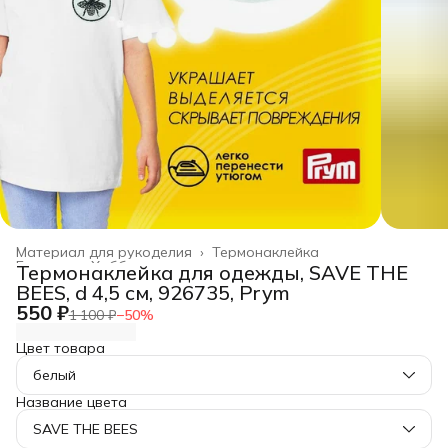
Материал для рукоделия
›
Термонаклейка
Главная
›
Хобби и творчество
›
Термонаклейка для одежды, SAVE THE
BEES, d 4,5 см, 926735, Prym
550 ₽
1 100 ₽
−
50
%
Цвет товара
белый
Название цвета
SAVE THE BEES