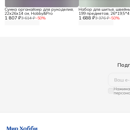
Сумка органайзер для рукоделия,
Набор для шитья, швейн
22х26х14 см, Hobby&Pro
199 предметов, 26*19,5*4 
1 807 ₽
1 688 ₽
Hobby&Pro
3 614 ₽
−
50
%
3 376 ₽
−
50
%
Подп
Нажимая
персона