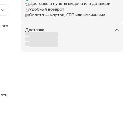
Доставка в пункты выдачи или до двери
Удобный возврат
Оплата — картой, СБП или наличными
ного
Доставка
.
ой,
а
.
ений
рати
с
 но и
на
ь
также