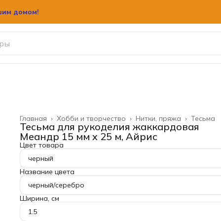
шим домом!
Главная
›
Хобби и творчество
›
Нитки, пряжа
›
Тесьма
Тесьма для рукоделия жаккардовая
Меандр 15 мм x 25 м, Айрис
Цвет товара
черный
Название цвета
черный/серебро
Ширина, см
1.5