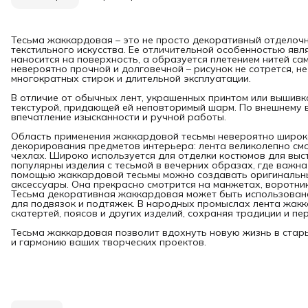
Тесьма жаккардовая – это не просто декоративный отделочн
текстильного искусства. Ее отличительной особенностью явл
наносится на поверхность, а образуется плетением нитей са
невероятно прочной и долговечной – рисунок не сотрется, н
многократных стирок и длительной эксплуатации.
В отличие от обычных лент, украшенных принтом или вышив
текстурой, придающей ей неповторимый шарм. По внешнему 
впечатление изысканности и ручной работы.
Область применения жаккардовой тесьмы невероятно широка
декорирования предметов интерьера: лента великолепно см
чехлах. Широко используется для отделки костюмов для выс
популярны изделия с тесьмой в вечерних образах, где важна
помощью жаккардовой тесьмы можно создавать оригинальные
аксессуары. Она прекрасно смотрится на манжетах, воротник
Тесьма декоративная жаккардовая может быть использована 
для подвязок и подтяжек. В народных промыслах лента жак
скатертей, поясов и других изделий, сохраняя традиции и п
Тесьма жаккардовая позволит вдохнуть новую жизнь в стары
и гармонию ваших творческих проектов.