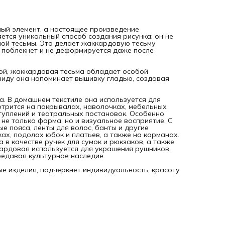
для подвязок и подтяжек. В народных промыслах лента
жаккардовая используется для украшения рушников,
скатертей, поясов и других изделий, сохраняя традиции и
передавая культурное наследие.
ый элемент, а настоящее произведение
Тесьма жаккардовая позволит вдохнуть новую жизнь в
яется уникальный способ создания рисунка: он не
старые изделия, подчеркнет индивидуальность, красоту и
мой тесьмы. Это делает жаккардовую тесьму
гармонию ваших творческих проектов.
е поблекнет и не деформируется даже после
кой, жаккардовая тесьма обладает особой
виду она напоминает вышивку гладью, создавая
. В домашнем текстиле она используется для
отрится на покрывалах, наволочках, мебельных
туплений и театральных постановок. Особенно
 не только форма, но и визуальное восприятие. С
 пояса, ленты для волос, банты и другие
ах, подолах юбок и платьев, а также на карманах.
в качестве ручек для сумок и рюкзаков, а также
кардовая используется для украшения рушников,
ередавая культурное наследие.
е изделия, подчеркнет индивидуальность, красоту