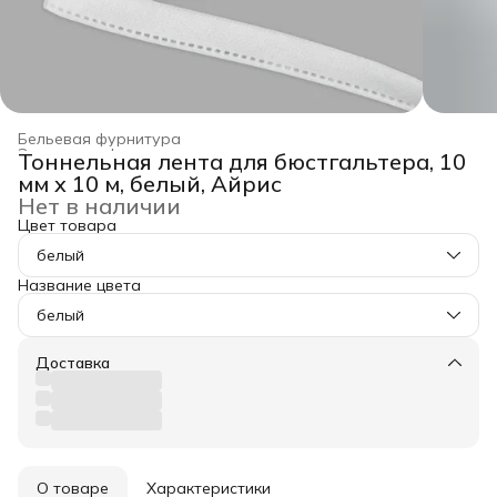
Бельевая фурнитура
Заготовка, фурнитура для рукоделия
›
Тоннельная лента для бюстгальтера, 10
Главная
›
Хобби и творчество
›
мм x 10 м, белый, Айрис
Нет в наличии
Цвет товара
белый
Название цвета
белый
Доставка
О товаре
Характеристики