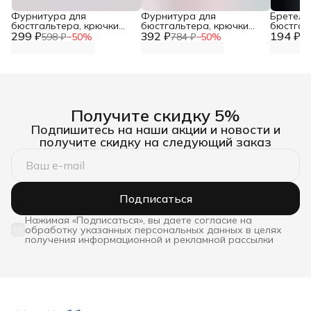
Фурнитура для
Фурнитура для
Бретель
бюстгальтера, крючки
бюстгальтера, крючки
бюстгал
299 ₽
для бюстгальтера, 15 мм,
392 ₽
для бюстгальтера, 9,5 мм,
194 ₽
прозрач
598 ₽
−
50
%
784 ₽
−
50
%
38
белый, 100 шт, Айрис
100 шт, Айрис
силиконо
Hobby&P
Получите скидку 5%
Подпишитесь на наши акции и новости и
получите скидку на следующий заказ
Подписаться
Нажимая «Подписаться», вы даете согласие на
обработку указанных персональных данных в целях
получения информационной и рекламной рассылки