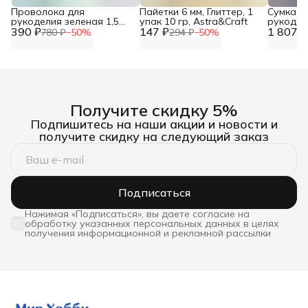
Проволока для
Пайетки 6 мм, Глиттер, 1
Сумка о
рукоделия зеленая 1,5
упак 10 гр, Astra&Craft
рукодели
390 ₽
мм*10 м Astra&Craft
147 ₽
1 807 ₽
Hobby&P
780 ₽
−
50
%
294 ₽
−
50
%
Получите скидку 5%
Подпишитесь на наши акции и новости и
получите скидку на следующий заказ
Подписаться
Нажимая «Подписаться», вы даете согласие на
обработку указанных персональных данных в целях
получения информационной и рекламной рассылки