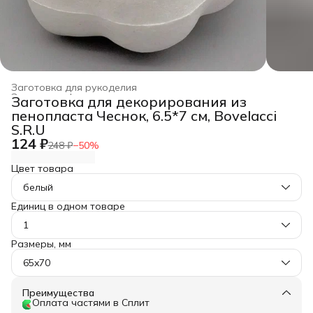
Заготовка для рукоделия
Заготовка, фурнитура для рукоделия
›
Заготовка для декорирования из
Главная
›
Хобби и творчество
›
пенопласта Чеснок, 6.5*7 см, Bovelacci
S.R.U
124 ₽
248 ₽
−
50
%
Цвет товара
белый
Единиц в одном товаре
1
Размеры, мм
65x70
Преимущества
Оплата частями в Сплит