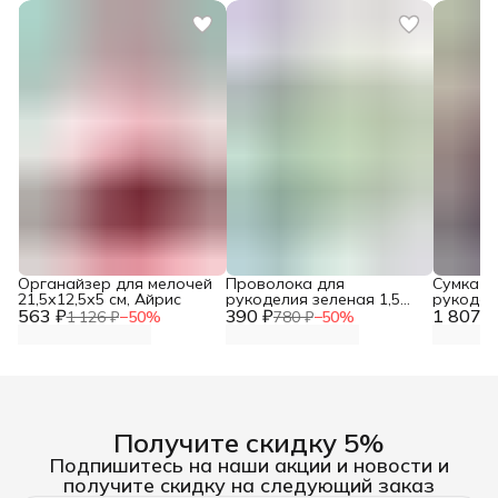
Органайзер для мелочей
Проволока для
Сумка о
21,5х12,5х5 см, Айрис
рукоделия зеленая 1,5
рукодели
563 ₽
390 ₽
мм*10 м Astra&Craft
1 807 ₽
Hobby&P
1 126 ₽
−
50
%
780 ₽
−
50
%
Получите скидку 5%
Подпишитесь на наши акции и новости и
получите скидку на следующий заказ