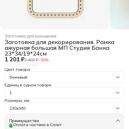
Заготовка для рукоделия
Заготовка, фурнитура для рукоделия
›
Заготовка для декорирования. Рамка
Главная
›
Хобби и творчество
›
ажурная большая МП Студия Банка
23*34/19*24см
1 201 ₽
2 402 ₽
−
50
%
Цвет товара
бежевый
Единиц в одном товаре
1
Размеры, мм
230x340
Преимущества
Оплата частями в Сплит