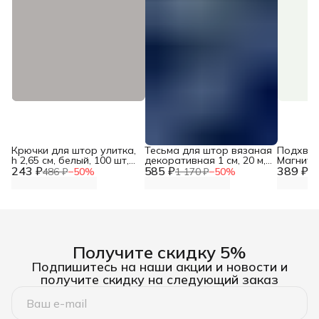
Крючки для штор улитка,
Тесьма для штор вязаная
Подхват
h 2,65 см, белый, 100 шт,
декоративная 1 см, 20 м,
Магнитн
243 ₽
Айрис
585 ₽
белый, Красная лента
389 ₽
Ромашка 
486 ₽
−
50
%
1 170 ₽
−
50
%
77
1 шт, Sm
Получите скидку 5%
Подпишитесь на наши акции и новости и
получите скидку на следующий заказ