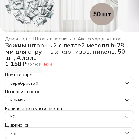
Дом и сад
›
Шторы и карнизы
›
Аксессуар для штор
Главная
›
Зажим шторный с петлей металл h-28
мм для струнных карнизов, никель, 50
шт, Айрис
1 158 ₽
2 316 ₽
−
50
%
Цвет товара
серебристый
Название цвета
никель
Количество в упаковке, шт
50
Ширина, см
2.8