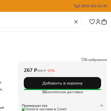
8 (800) 600-63-36
В избранное
267 ₽
534 ₽
−
50
%
е
Добавить в корзину
.
ля
Бесплатная доставка
ров,
Преимущества
ий
Оплата частями в Сплит
ри