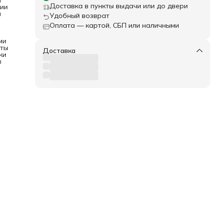
и
Доставка в пункты выдачи или до двери
ии
не
й
Удобный возврат
Оплата — картой, СБП или наличными
,
ми
оты
Доставка
ки
ы
ных
ты и