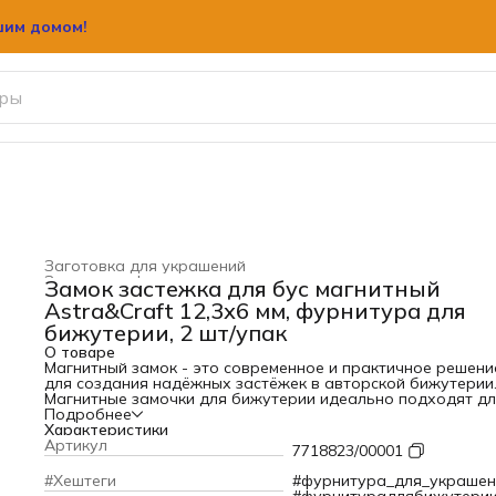
шим домом!
шим домом!
Заготовка для украшений
Заготовка, фурнитура для рукоделия
›
Замок застежка для бус магнитный
Главная
›
Хобби и творчество
›
Astra&Craft 12,3х6 мм, фурнитура для
бижутерии, 2 шт/упак
О товаре
Магнитный замок - это современное и практичное решени
для создания надёжных застёжек в авторской бижутерии
Магнитные замочки для бижутерии идеально подходят д
изготовления различных украшений ручной работы: чоке
Подробнее
бус, подвесок, колье и браслетов.
Характеристики
Магнитный замок для бижутерии выполнен из
Артикул
7718823/00001
высококачественного металлического сплава, который
обладает оптимальной прочностью для повседневного
#Хештеги
#фурнитура_для_украшен
использования и сохраняет первоначальный цвет даже п