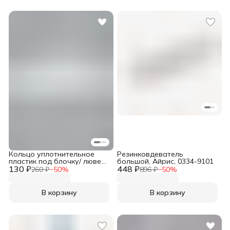
Кольцо уплотнительное
Резинковдеватель
пластик под блочку/ люверс
большой, Айрис, 0334-9101
130 ₽
№4, d-6 мм, h-6,42 мм, 100
448 ₽
260 ₽
−
50
%
896 ₽
−
50
%
шт, New Star
В корзину
В корзину