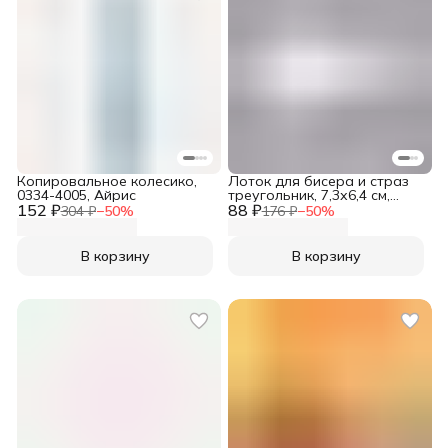
Копировальное колесико,
Лоток для бисера и страз
0334-4005, Айрис
треугольник, 7,3х6,4 см,
152 ₽
88 ₽
Astra&Craft
304 ₽
−
50
%
176 ₽
−
50
%
В корзину
В корзину