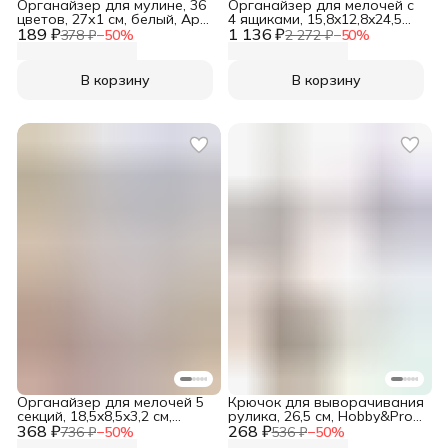
Органайзер для мулине, 36
Органайзер для мелочей с
цветов, 27х1 см, белый, Арт
4 ящиками, 15,8x12,8x24,5
189 ₽
Узор
1 136 ₽
см, Hobby&Pro
378 ₽
−
50
%
2 272 ₽
−
50
%
В корзину
В корзину
Органайзер для мелочей 5
Крючок для выворачивания
секций, 18,5x8,5x3,2 см,
рулика, 26,5 см, Hobby&Pro,
368 ₽
Hobby&Pro
268 ₽
580011
736 ₽
−
50
%
536 ₽
−
50
%