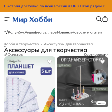
Быстрая доставка по всей России в ПВЗ Ozon рядом с
вашим домом!
Колумбус
Акции
Бестселлеры
Новинки
Новости и статьи
Хобби и творчество
›
Аксессуары для творчества
Главная
›
Аксессуары для творчества
Фильтры
Сортировка