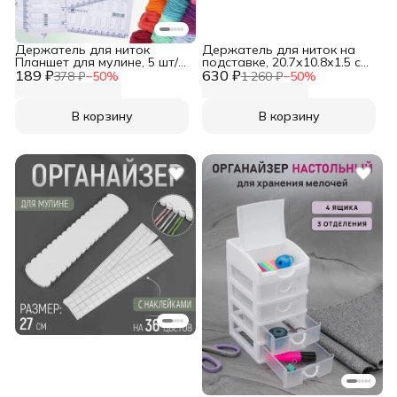
Держатель для ниток
Держатель для ниток на
Планшет для мулине, 5 шт/
подставке, 20.7х10.8х1.5 см,
189 ₽
упак, Hobby&Pro
630 ₽
h 36.5 см, Арт Узор
378 ₽
−
50
%
1 260 ₽
−
50
%
В корзину
В корзину