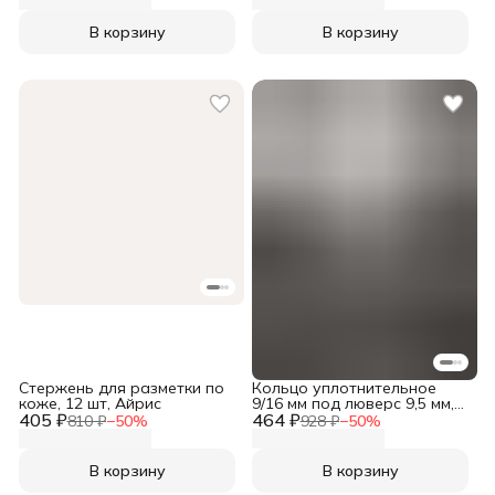
В корзину
В корзину
Стержень для разметки по
Кольцо уплотнительное
коже, 12 шт, Айрис
9/16 мм под люверс 9,5 мм,
405 ₽
464 ₽
пластик, прозрачный, 100
810 ₽
−
50
%
928 ₽
−
50
%
шт, Протос
В корзину
В корзину