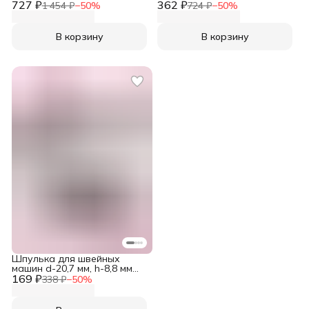
727 ₽
Айрис
362 ₽
для прямых швов, МТ-18,
1 454 ₽
−
50
%
724 ₽
−
50
%
Айрис
В корзину
В корзину
Шпулька для швейных
машин d-20,7 мм, h-8,8 мм
169 ₽
металл никель 3 шт/упак
338 ₽
−
50
%
Hobby&Pro