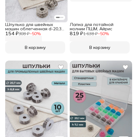
Шпулька для швейных
Лапка для потайной
машин облегченная d-20,3
молнии ПШМ, Айрис
154 ₽
мм, h-11,2 мм, металл
819 ₽
308 ₽
−
50
%
1 638 ₽
−
50
%
никель, 10 шт, Айрис
В корзину
В корзину