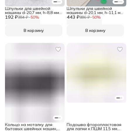
Шпульки для швейной
Шпульки для швейной
машины d-20,7 мм, h-8,8 мм,
машины d-20,1 мм, h-11,1 мм,
192 ₽
10 шт Айрис
443 ₽
пластик, 25 шт, Айрис
384 ₽
−
50
%
886 ₽
−
50
%
В корзину
В корзину
Кольцо на моталку для
Подошва фторопластовая
бытовых швейных машин,
для лапки к ПШМ 11,5 мм