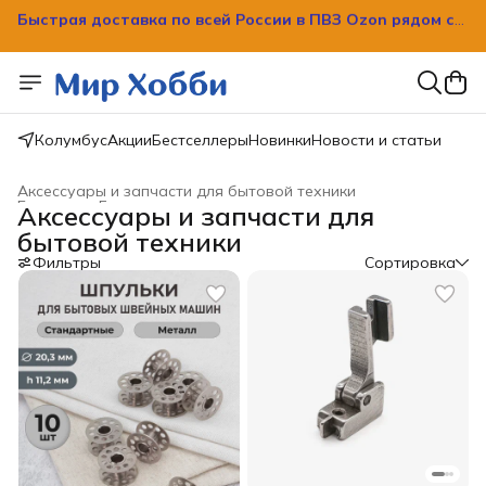
Быстрая доставка по всей России в ПВЗ Ozon рядом с
вашим домом!
Колумбус
Акции
Бестселлеры
Новинки
Новости и статьи
Аксессуары и запчасти для бытовой техники
Главная
›
Бытовая техника
›
Аксессуары и запчасти для
бытовой техники
Фильтры
Сортировка