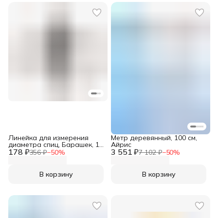
Линейка для измерения
Метр деревянный, 100 см,
диаметра спиц, Барашек, 1
Айрис
178 ₽
шт, Айрис
3 551 ₽
356 ₽
−
50
%
7 102 ₽
−
50
%
В корзину
В корзину