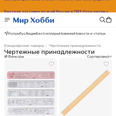
Быстрая доставка по всей России в ПВЗ Ozon рядом с
вашим домом!
Колумбус
Акции
Бестселлеры
Новинки
Новости и статьи
Канцелярские товары
›
Чертежные принадлежности
Главная
›
Чертежные принадлежности
Фильтры
Сортировка