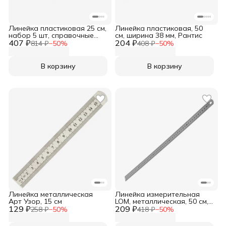
Линейка пластиковая 25 см,
Линейка пластиковая, 50
набор 5 шт, справочные
см, ширина 38 мм, Рантис
407 ₽
предметные линейки-
204 ₽
814 ₽
−
50
%
408 ₽
−
50
%
шпаргалки
В корзину
В корзину
Линейка металлическая
Линейка измерительная
Арт Узор, 15 см
LOM, металлическая, 50 см,
129 ₽
209 ₽
Арт Узор
258 ₽
−
50
%
418 ₽
−
50
%