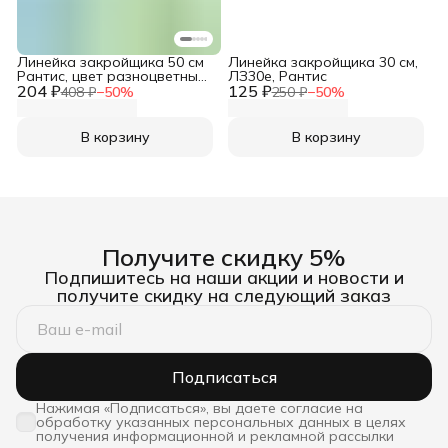
Линейка закройщика 50 см
Линейка закройщика 30 см,
Рантис, цвет разноцветный,
ЛЗ30е, Рантис
204 ₽
1 шт
125 ₽
408 ₽
−
50
%
250 ₽
−
50
%
В корзину
В корзину
Получите скидку 5%
Подпишитесь на наши акции и новости и
получите скидку на следующий заказ
Подписаться
Нажимая «Подписаться», вы даете согласие на
обработку указанных персональных данных в целях
получения информационной и рекламной рассылки