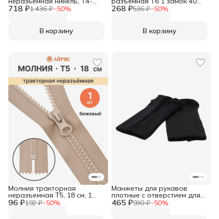
неразьемная никель, Т4-
разъемная Т6 1 замок 40
718 ₽
12см, ширина 2,8 см, 10 шт/
268 ₽
см, 1 шт, Arta, бирюзовый
1 436 ₽
−
50
%
536 ₽
−
50
%
упак, Айрис
В корзину
В корзину
Молния тракторная
Манжеты для рукавов
неразъемная Т5, 18 см, 1
плотные с отверстием для
96 ₽
замок, Айрис, 128 бежевый
465 ₽
пальца, 2*1, 9х17,5 см,
192 ₽
−
50
%
930 ₽
−
50
%
Айрис, черный