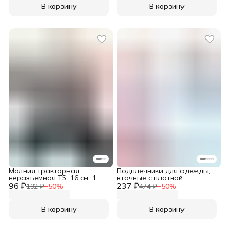
В корзину
В корзину
Молния тракторная
Подплечники для одежды,
неразъемная Т5, 16 см, 1
втачные с плотной
96 ₽
замок, Айрис, черный
237 ₽
обшивкой и контактной
192 ₽
−
50
%
474 ₽
−
50
%
лентой 16,5х12х1,6 см, 1
пара, белый
В корзину
В корзину