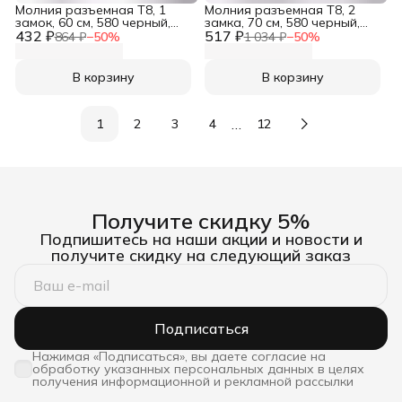
Молния разъемная Т8, 1
Молния разъемная Т8, 2
замок, 60 см, 580 черный,
замка, 70 см, 580 черный,
432 ₽
Айрис
517 ₽
Айрис
864 ₽
−
50
%
1 034 ₽
−
50
%
В корзину
В корзину
…
1
2
3
4
12
Получите скидку 5%
Подпишитесь на наши акции и новости и
получите скидку на следующий заказ
Подписаться
Нажимая «Подписаться», вы даете согласие на
обработку указанных персональных данных в целях
получения информационной и рекламной рассылки