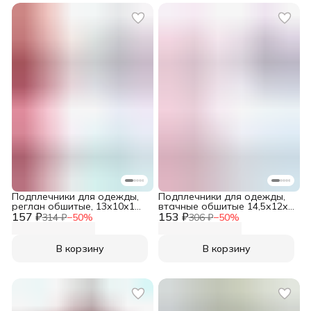
Подплечники для одежды,
Подплечники для одежды,
реглан обшитые, 13х10х1
втачные обшитые 14,5х12х2
157 ₽
см, 1 пара, белый
153 ₽
см, 1 пара, белый
314 ₽
−
50
%
306 ₽
−
50
%
В корзину
В корзину