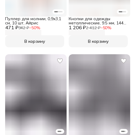
Пуллер для молнии, 0,9x3,1
Кнопки для одежды
см, 10 шт, Айрис
металлические, 9.5 мм, 144
471 ₽
1 206 ₽
шт, белый матовый, New
942 ₽
−
50
%
2 412 ₽
−
50
%
Star
В корзину
В корзину