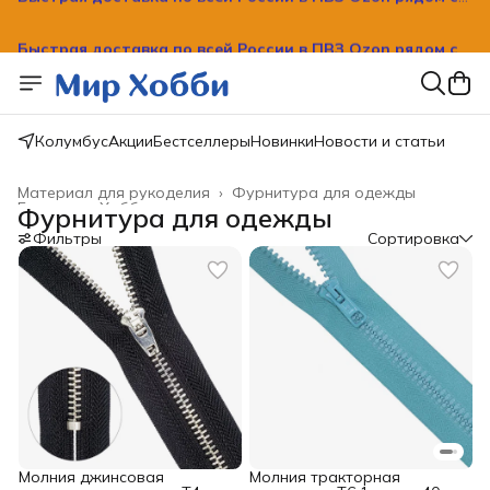
Быстрая доставка по всей России в ПВЗ Ozon рядом с
вашим домом!
Колумбус
Акции
Бестселлеры
Новинки
Новости и статьи
Материал для рукоделия
›
Фурнитура для одежды
Главная
›
Хобби и творчество
›
Фурнитура для одежды
Фильтры
Сортировка
Молния джинсовая
Молния тракторная