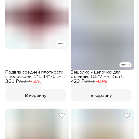
Подвяз средней плотности
Вешалка - цепочка для
с полосками, 1*1, 14*70 см,
одежды, 105*7 мм, 2 шт/
361 ₽
Айрис, бордо
423 ₽
упак, Айрис, цвет бронза
722 ₽
−
50
%
846 ₽
−
50
%
В корзину
В корзину