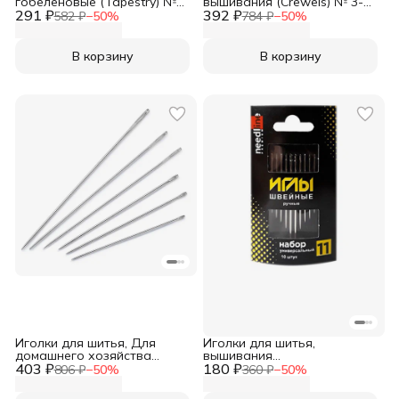
гобеленовые (Tapestry) №
вышивания (Crewels) № 3-9,
291 ₽
26, 6 шт, Prym, 125562
392 ₽
16 шт, Prym, 125542
582 ₽
−
50
%
784 ₽
−
50
%
В корзину
В корзину
Иголки для шитья, Для
Иголки для шитья,
домашнего хозяйства
вышивания
403 ₽
(Household), 12 шт, Prym
180 ₽
никелированные № 11
806 ₽
−
50
%
360 ₽
−
50
%
универсальные, ассорти 10
шт/упак, Needline