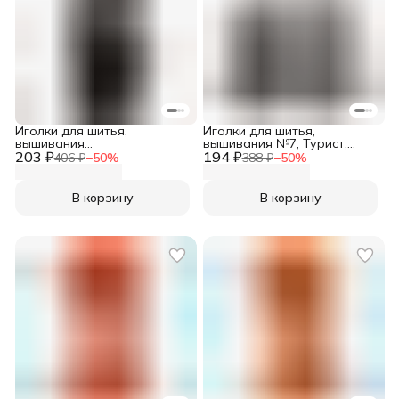
Иголки для шитья,
Иголки для шитья,
вышивания
вышивания №7, Турист,
203 ₽
никелированные для
194 ₽
никелированные (ассорти
406 ₽
−
50
%
388 ₽
−
50
%
шерсти и пряжи, ассорти 6
15 шт/упак), Needline
шт/упак, Needline
В корзину
В корзину