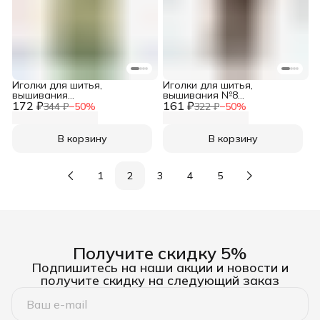
Иголки для шитья,
Иголки для шитья,
вышивания
вышивания №8
172 ₽
никелированные №1 (0,4*32
161 ₽
никелированные (1,25*50
344 ₽
−
50
%
322 ₽
−
50
%
мм), 10 шт/упак, Needline
мм), 10 шт/упак, Needline
В корзину
В корзину
1
2
3
4
5
Получите скидку 5%
Подпишитесь на наши акции и новости и
получите скидку на следующий заказ