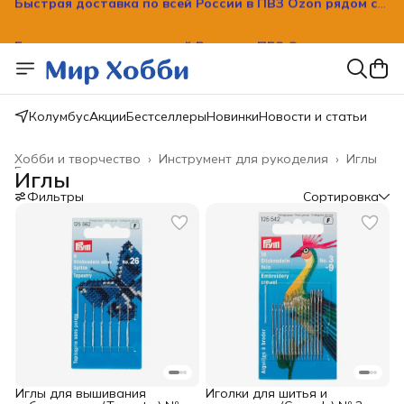
Быстрая доставка по всей России в ПВЗ Ozon рядом с
вашим домом!
Колумбус
Акции
Бестселлеры
Новинки
Новости и статьи
Хобби и творчество
›
Инструмент для рукоделия
›
Иглы
Главная
›
Иглы
Фильтры
Сортировка
Иглы для вышивания
Иголки для шитья и