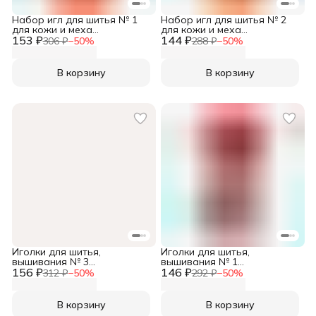
Набор игл для шитья № 1
Набор игл для шитья № 2
для кожи и меха
для кожи и меха
153 ₽
никелированных, ассорти 5
144 ₽
никелированных, ассорти 5
306 ₽
−
50
%
288 ₽
−
50
%
шт/упак, Needline
шт/упак, Needline
В корзину
В корзину
Иголки для шитья,
Иголки для шитья,
вышивания № 3
вышивания № 1
156 ₽
никелированные (ассорти
146 ₽
никелированные (ассорти
312 ₽
−
50
%
292 ₽
−
50
%
10 шт/упак), Needline
10 шт/упак), Needline
В корзину
В корзину