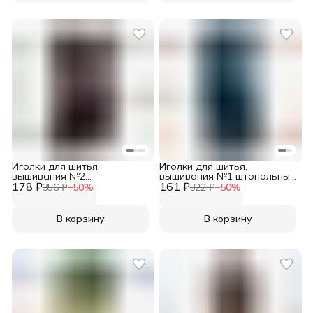
Иголки для шитья,
Иголки для шитья,
вышивания №2
вышивания №1 штопальные
178 ₽
гобеленовые
161 ₽
никелированные (0,61*45,5
356 ₽
−
50
%
322 ₽
−
50
%
никелированные (0,61х34
мм), 10 шт/упак, Needline
мм), 10 шт/упак, Needline
В корзину
В корзину