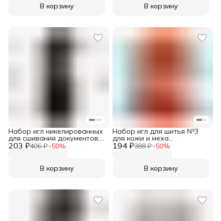
В корзину
В корзину
Набор игл никелированных
Набор игл для шитья №3
для сшивания документов,
для кожи и меха
203 ₽
ассорти 5 шт/упак, Needline
194 ₽
никелированных (ассорти
406 ₽
−
50
%
388 ₽
−
50
%
10 шт/упак), Needline
В корзину
В корзину