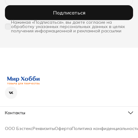
Подписаться
Нажимая «Подписаться», вы даете согласие на
обработку указанных персональных данных в целях
получения информационной и рекламной рассылки
Контакты
Телефон
8 (800) 600-63-36
ООО Бэстекс
Реквизиты
Оферта
Политика конфиденциальност
Режим работы
Пн - Пт с 9-00 до 18-00