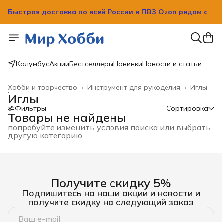
Быстрая доставка по всей России в ПВЗ Ozon рядом с
вашим домом!
Быстрая доставка по всей России в ПВЗ Ozon рядом с
вашим домом!
Колумбус
Акции
Бестселлеры
Новинки
Новости и статьи
Хобби и творчество
›
Инструмент для рукоделия
›
Иглы
Главная
›
Иглы
Фильтры
Сортировка
Товары не найдены
попробуйте изменить условия поиска или выбрать
другую категорию
Получите скидку 5%
Подпишитесь на наши акции и новости и
получите скидку на следующий заказ