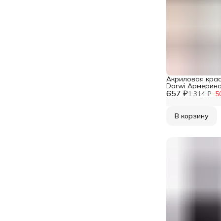
Акриловая крас
Darwi Армерина 
657 ₽
720 темно-желт
1 314 ₽
−
5
В корзину