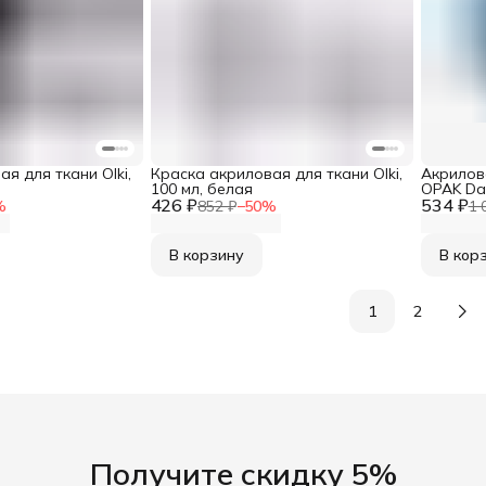
я для ткани Olki,
Краска акриловая для ткани Olki,
Акрилов
100 мл, белая
OPAK Dar
426 ₽
534 ₽
%
852 ₽
−
50
%
1 
В корзину
В кор
1
2
Получите скидку 5%