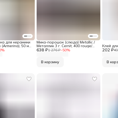
ка для керамики
Мика-порошок (слюда) Metallic /
(Armerina), 50 мл,
Металлик 3 г. Cernit, 400 rouge/
Клей для
ый, DA0380050
638 ₽
красный пигмент, Cernit
202 ₽
0
%
1 276 ₽
−
50
%
40
В корзину
В кор