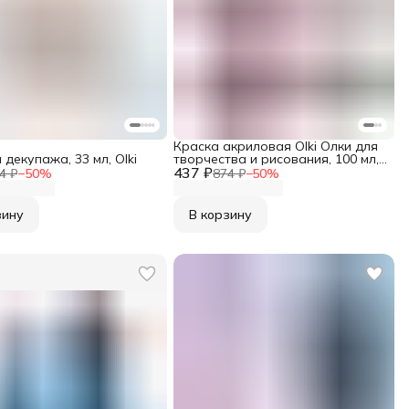
Краска акриловая Olki Олки для
 декупажа, 33 мл, Olki
творчества и рисования, 100 мл,
437 ₽
охра красная
4 ₽
−
50
%
874 ₽
−
50
%
зину
В корзину