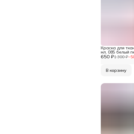
Краска для ткан
мл, 085 белый 
650 ₽
DA0100050
1 300 ₽
−
5
В корзину