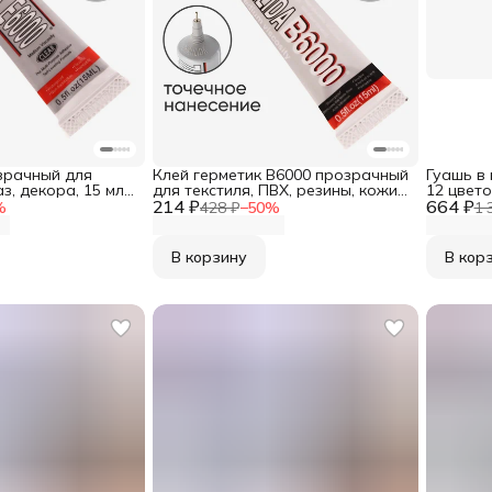
зрачный для
Клей герметик B6000 прозрачный
Гуашь в
з, декора, 15 мл,
для текстиля, ПВХ, резины, кожи,
12 цвето
214 ₽
обуви, 15 мл, Zhanlida
664 ₽
%
428 ₽
−
50
%
1 
В корзину
В кор