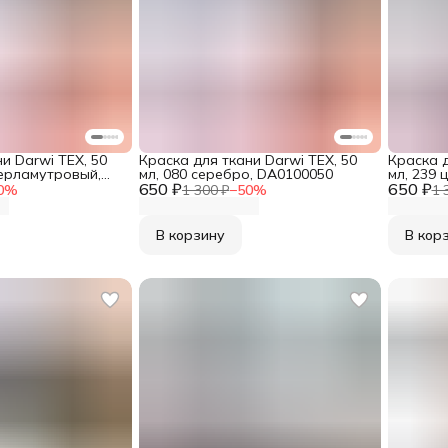
и Darwi TEX, 50
Краска для ткани Darwi TEX, 50
Краска д
перламутровый,
мл, 080 серебро, DA0100050
мл, 239 
650 ₽
650 ₽
0
%
1 300 ₽
−
50
%
1 
В корзину
В кор