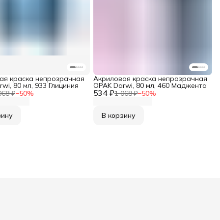
ая краска непрозрачная
Акриловая краска непрозрачная
wi, 80 мл, 933 Глициния
OPAK Darwi, 80 мл, 460 Маджента
534 ₽
068 ₽
−
50
%
1 068 ₽
−
50
%
зину
В корзину