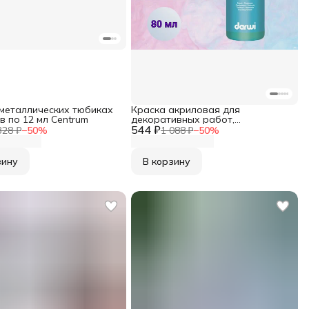
 металлических тюбиках
Краска акриловая для
в по 12 мл Centrum
декоративных работ,
544 ₽
перламутровая, 80 мл, Darwi
328 ₽
−
50
%
1 088 ₽
−
50
%
Nacre, 600 зеленый, DA0210080
зину
В корзину