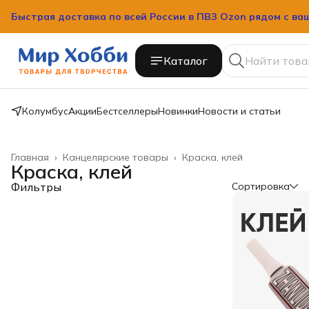
Быстрая доставка по всей России в ПВЗ Ozon рядом с ва
Каталог
Колумбус
Акции
Бестселлеры
Новинки
Новости и статьи
Главная
›
Канцелярские товары
›
Краска, клей
Краска, клей
Фильтры
Сортировка