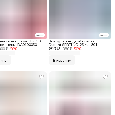
ля ткани Darwi TEX, 50
Контур на водной основе H
цвет пены, DA0100050
Dupont SERTI NO, 25 мл, 801
690 ₽
коричневый, DU0630025
300 ₽
−
50
%
1 380 ₽
−
50
%
зину
В корзину