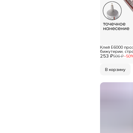
Клей E6000 про
бижутерии, стра
253 ₽
Zhanlida
506 ₽
−
50
В корзину