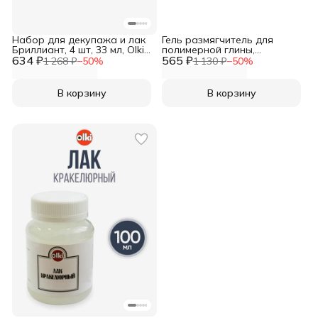
Набор для декупажа и лак
Гель размягчитель для
Бриллиант, 4 шт, 33 мл, Olki
полимерной глины,
634 ₽
Олки
565 ₽
Артефакт
1 268 ₽
−
50
%
1 130 ₽
−
50
%
В корзину
В корзину