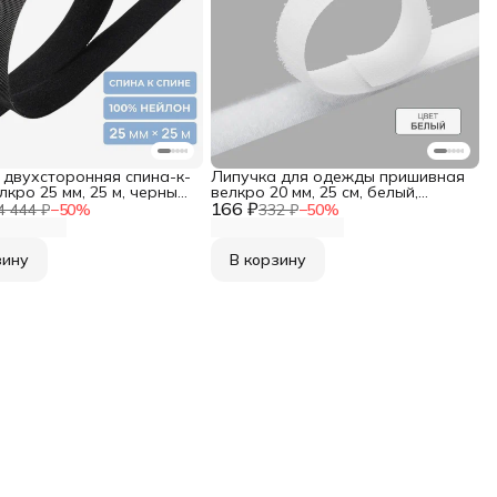
 двухсторонняя спина-к-
Липучка для одежды пришивная
лкро 25 мм, 25 м, черный,
велкро 20 мм, 25 см, белый,
166 ₽
Hobby&Pro
4 444 ₽
−
50
%
332 ₽
−
50
%
зину
В корзину