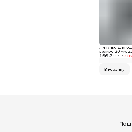
Липучка для о
велкро 20 мм, 2
166 ₽
Hobby&Pro
332 ₽
−
50
В корзину
Подп