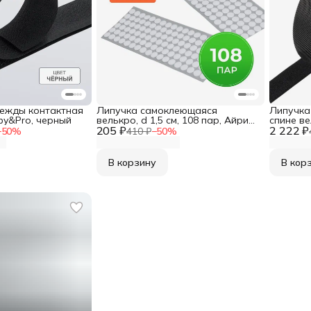
дежды контактная
Липучка самоклеющаяся
Липучка
bby&Pro, черный
велькро, d 1,5 см, 108 пар, Айрис,
спине ве
205 ₽
белый
2 222 ₽
Айрис
−
50
%
410 ₽
−
50
%
В корзину
В кор