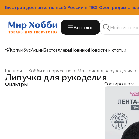
Быстрая доставка по всей России в ПВЗ Ozon рядом с ва
Каталог
Колумбус
Акции
Бестселлеры
Новинки
Новости и статьи
Главная
›
Хобби и творчество
›
Материал для рукоделия
›
Липучка для рукоделия
Фильтры
Сортировка