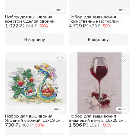
Набор для вышивания
Набор для вышивания
крестом Сделай своими
Таинственные магнолии,
1 022 ₽
руками, вышивка крестиком
4 739 ₽
42х32 см, вышивка крестом
2 044 ₽
−
50
%
9 478 ₽
−
50
%
Кофе для двоих, 18х23 см,
наборы, Luca-S, B707
К-42
В корзину
В корзину
Набор для вышивания
Набор для вышивания
Ягодный урожай, 13х19 см,
Вишневый вечер, 18х25 см,
730 ₽
вышивка крестом наборы,
1 596 ₽
вышивка крестом наборы,
1 460 ₽
−
50
%
3 192 ₽
−
50
%
М.П. Студия, М-792
Овен, 1601