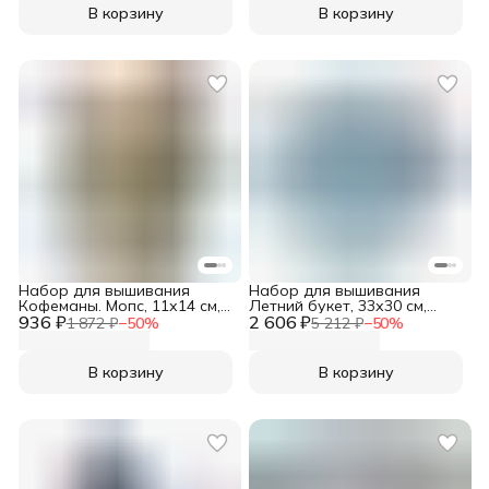
В корзину
В корзину
Набор для вышивания
Набор для вышивания
Кофеманы. Мопс, 11х14 см,
Летний букет, 33х30 см,
936 ₽
вышивка крестом наборы,
2 606 ₽
вышивка крестом наборы,
1 872 ₽
−
50
%
5 212 ₽
−
50
%
Сделай своими руками, К-63
Сделай своими руками,
Л-22
В корзину
В корзину