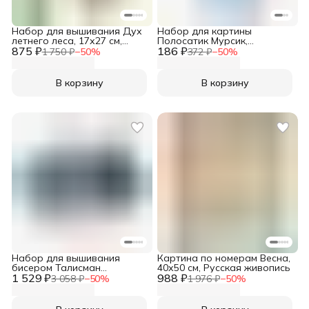
Набор для вышивания Дух
Набор для картины
летнего леса, 17х27 см,
Полосатик Мурсик,
875 ₽
Вышивка крестом наборы,
186 ₽
антистресс, 12,5*17,5 см,
1 750 ₽
−
50
%
372 ₽
−
50
%
Чудесная игла, 200-019
Клевер
В корзину
В корзину
Набор для вышивания
Картина по номерам Весна,
бисером Талисман
40х50 см, Русская живопись
1 529 ₽
Нежность, 10х10 см, Радуга
988 ₽
3 058 ₽
−
50
%
1 976 ₽
−
50
%
бисера, В532