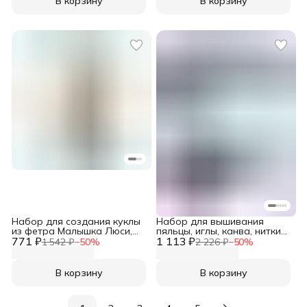
В корзину
В корзину
Набор для создания куклы
Набор для вышивания
из фетра Малышка Люси,
пяльцы, иглы, канва, нитки
771 ₽
серия Подружки, h 15 см,
1 113 ₽
мулине хлопок 10 цветов,
1 542 ₽
−
50
%
2 226 ₽
−
50
%
Перловка
Bestex
В корзину
В корзину