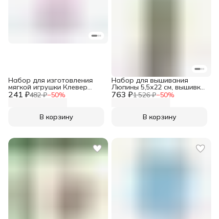
Набор для изготовления
Набор для вышивания
мягкой игрушки Клевер
Люпины 5,5х22 см, вышивка
241 ₽
Каваии-кидс. Хрумик, 8*10
763 ₽
крестом наборы, Сделай
482 ₽
−
50
%
1 526 ₽
−
50
%
см, игрушки из фетра
своими руками
своими руками
В корзину
В корзину