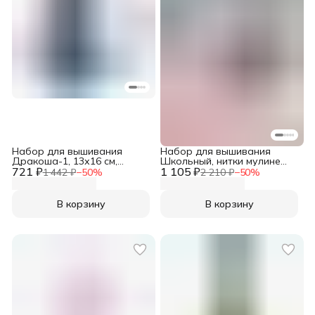
Набор для вышивания
Набор для вышивания
Дракоша-1, 13х16 см,
Школьный, нитки мулине
721 ₽
вышивка крестом наборы,
1 105 ₽
хлопок 20 цветов, канва,
1 442 ₽
−
50
%
2 210 ₽
−
50
%
Овен, 1553
пяльца, иглы, ножницы,
вспарыватель, Bestex
В корзину
В корзину