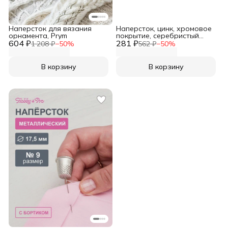
Наперсток для вязания
Наперсток, цинк, хромовое
орнамента, Prym
покрытие, серебристый
604 ₽
281 ₽
цвет, 18 мм, Prym
1 208 ₽
−
50
%
562 ₽
−
50
%
В корзину
В корзину