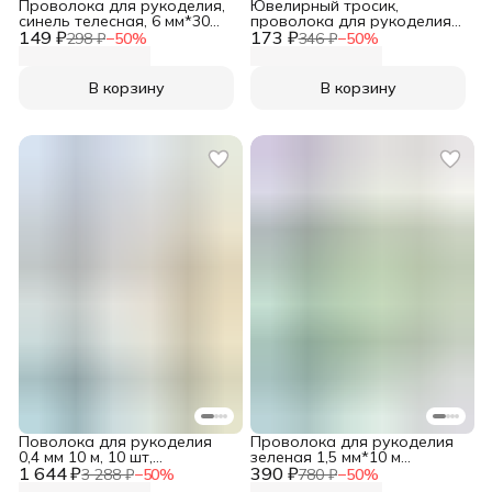
Проволока для рукоделия,
Ювелирный тросик,
синель телесная, 6 мм*30
проволока для рукоделия
149 ₽
см, 30 шт/упак, Astra&Craft
173 ₽
0,45 мм, 10 м Айрис
298 ₽
−
50
%
346 ₽
−
50
%
В корзину
В корзину
Поволока для рукоделия
Проволока для рукоделия
0,4 мм 10 м, 10 шт,
зеленая 1,5 мм*10 м
1 644 ₽
Astra&Craft
390 ₽
Astra&Craft
3 288 ₽
−
50
%
780 ₽
−
50
%