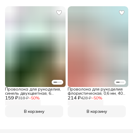
Проволока для рукоделия,
Проволока для рукоделия
синель двухцветная, 6
флористическая, 0,6 мм, 40
159 ₽
мм*30 см, 30 шт/упак,
214 ₽
см, 50 шт, Astra&Craft,
318 ₽
−
50
%
428 ₽
−
50
%
Astra&Craft, зеленый/
зеленый
черный
В корзину
В корзину