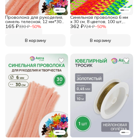
Проволока для рукоделия,
Синельная проволока 6 мм
синель телесная, 12 мм*30
x 30 см, 8 цветов, 100 шт,
165 ₽
см, 15 шт/упак, Astra&Craft
362 ₽
Astra&Craft
330 ₽
−
50
%
724 ₽
−
50
%
В корзину
В корзину