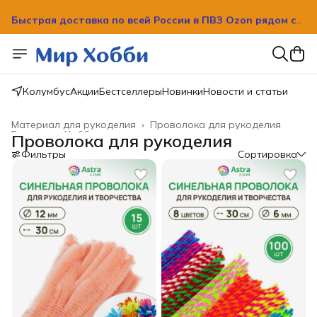
Быстрая доставка по всей России в ПВЗ Ozon рядом с
вашим домом!
Колумбус
Акции
Бестселлеры
Новинки
Новости и статьи
Материал для рукоделия
›
Проволока для рукоделия
Главная
›
Хобби и творчество
›
Проволока для рукоделия
Фильтры
Сортировка