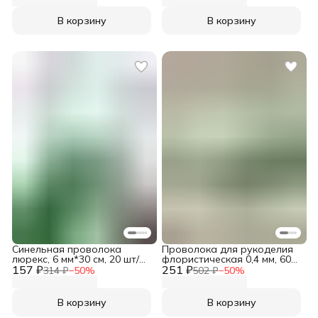
В корзину
В корзину
Синельная проволока
Проволока для рукоделия
люрекс, 6 мм*30 см, 20 шт/
флористическая 0,4 мм, 60
157 ₽
упак, цвет зеленый,
251 ₽
см, 100 шт, Astra&Craft
314 ₽
−
50
%
502 ₽
−
50
%
Astra&Craft
В корзину
В корзину