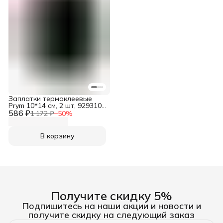
Заплатки термоклеевые
Prym 10*14 см, 2 шт, 929310,
586 ₽
термоаппликация на
1 172 ₽
−
50
%
одежду, аппликации,
нашивка
В корзину
Получите скидку 5%
Подпишитесь на наши акции и новости и
получите скидку на следующий заказ