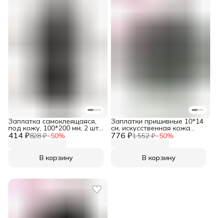
Заплатка самоклеящаяся,
Заплатки пришивные 10*14
под кожу, 100*200 мм, 2 шт/
см, искусственная кожа
414 ₽
упак, черный, Айрис
776 ₽
(замша), серый, 2 шт, Prym,
828 ₽
−
50
%
1 552 ₽
−
50
%
929371
В корзину
В корзину