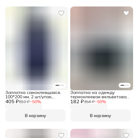
Заплатка самоклеящаяся,
Заплатка на одежду
100*200 мм, 2 шт/упак,
термоклеевая вельветовая
405 ₽
синий, Айрис
182 ₽
10х15 см 2 шт, Hobby&Pro
810 ₽
−
50
%
364 ₽
−
50
%
В корзину
В корзину