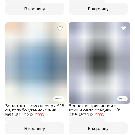
Галерея
В корзину
В корзину
Заплатка термоклеевая 9*8
Заплатка пришивная из
см, голубой/темно-синий
замши овал средний, 10*14
561 ₽
цвет, Prym
485 ₽
см с перфорацией, с тупыми
1 122 ₽
−
50
%
970 ₽
−
50
%
краями, 2 шт/упак, 100%
кожа, Галерея, цвет темно-
синий
В корзину
В корзину