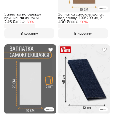
Заплатка на одежду
Заплатка самоклеящаяся,
пришивная из кожи,
под замшу, 100*200 мм, 2
246 ₽
треугольная
400 ₽
шт/упак, бежевый, Айрис
492 ₽
−
50
%
800 ₽
−
50
%
равнобедренная с
перфорацией, 5 см, 2 шт/
упак, цвет 01 черный,
В корзину
В корзину
Галерея