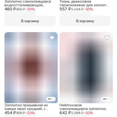
Заплатка самоклеящаяся
Ткань джинсовая
водоотталкивающая,
термоклеевая для заплаток
480 ₽
100*200 мм, 2 шт/упак,
557 ₽
12*45 см темно-синий цвет,
960 ₽
−
50
%
1 114 ₽
−
50
%
белый, Айрис
Prym
В корзину
В корзину
Заплатка пришивная из
Нейлоновая
замши овал средний, с
самоклеящаяся заплатка
454 ₽
перфорацией, 9*13.5 см, 2
642 ₽
6,5*14 см, 2 шт, темно-синий,
908 ₽
−
50
%
1 284 ₽
−
50
%
шт/упак, цвет бордовый,
Prym