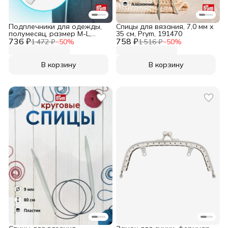
Подплечники для одежды,
Спицы для вязания, 7,0 мм x
полумесяц, размер M-L,
35 см, Prym, 191470
736 ₽
белый, 1 пара, Prym, 993865
758 ₽
1 472 ₽
−
50
%
1 516 ₽
−
50
%
В корзину
В корзину