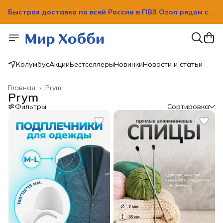
Быстрая доставка по всей России в ПВЗ Ozon рядом с
вашим домом!
Колумбус
Акции
Бестселлеры
Новинки
Новости и статьи
Главная
›
Prym
Prym
Фильтры
Сортировка