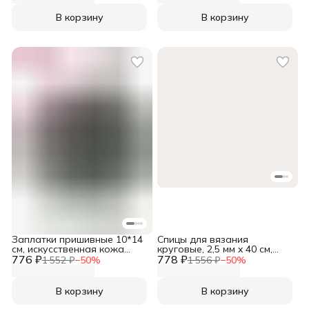
В корзину
В корзину
Заплатки пришивные 10*14
Спицы для вязания
см, искусственная кожа
круговые, 2,5 мм x 40 см,
776 ₽
(замша), серый, 2 шт, Prym,
778 ₽
Prym, 212110
1 552 ₽
−
50
%
1 556 ₽
−
50
%
929371
В корзину
В корзину