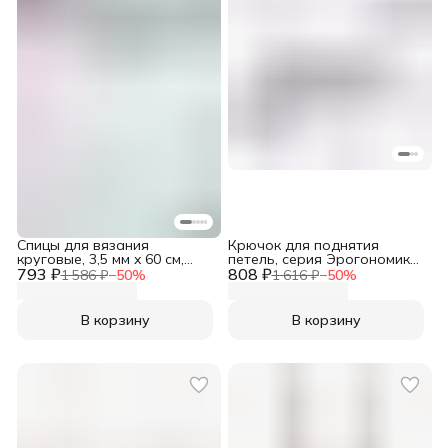
Спицы для вязания
Крючок для поднятия
круговые, 3,5 мм x 60 см,
петель, серия Эрогономика
793 ₽
Prym, 211247
808 ₽
(Ergonomics), Prym, 610960
1 586 ₽
−
50
%
1 616 ₽
−
50
%
В корзину
В корзину