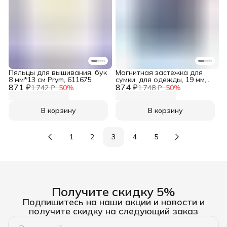
Пяльцы для вышивания, бук
Магнитная застежка для
8 мм*13 см Prym, 611675
сумки, для одежды, 19 мм,
871 ₽
874 ₽
Prym 678733
1 742 ₽
−
50
%
1 748 ₽
−
50
%
В корзину
В корзину
1
2
3
4
5
Получите скидку 5%
Подпишитесь на наши акции и новости и
получите скидку на следующий заказ