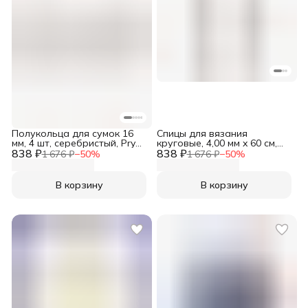
Полукольца для сумок 16
Спицы для вязания
мм, 4 шт, серебристый, Prym,
круговые, 4,00 мм x 60 см,
838 ₽
615130
838 ₽
Prym, 212142
1 676 ₽
−
50
%
1 676 ₽
−
50
%
В корзину
В корзину