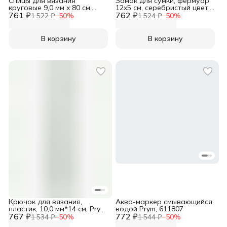
Спицы для вязания
Замок для сумки, фермуар
круговые 9,0 мм x 80 см,
12x5 см, серебристый цвет,
761 ₽
Prym, 211180
762 ₽
Prym, 615158
1 522 ₽
−
50
%
1 524 ₽
−
50
%
В корзину
В корзину
Крючок для вязания,
Аква-маркер смывающийся
пластик, 10,0 мм*14 см, Prym,
водой Prym, 611807
767 ₽
218503
772 ₽
1 534 ₽
−
50
%
1 544 ₽
−
50
%