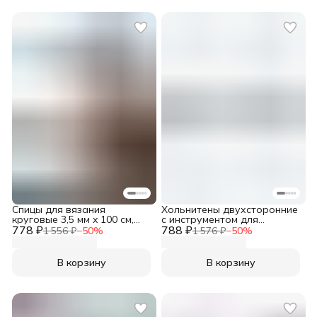
Спицы для вязания
Хольнитены двухсторонние
круговые 3,5 мм x 100 см,
с инструментом для
778 ₽
Prym, 212136
788 ₽
установки, 9 мм, 15 шт, цвет
1 556 ₽
−
50
%
1 576 ₽
−
50
%
серебро, Prym 403151
В корзину
В корзину