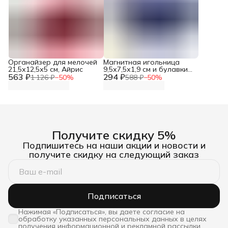
Органайзер для мелочей
Магнитная игольница
21,5х12,5х5 см, Айрис
9,5х7,5х1,9 см и булавки
563 ₽
294 ₽
портновские Hobby&Pro,
1 126 ₽
−
50
%
588 ₽
−
50
%
881000
Получите скидку 5%
Подпишитесь на наши акции и новости и
получите скидку на следующий заказ
Подписаться
Нажимая «Подписаться», вы даете согласие на
обработку указанных персональных данных в целях
получения информационной и рекламной рассылки