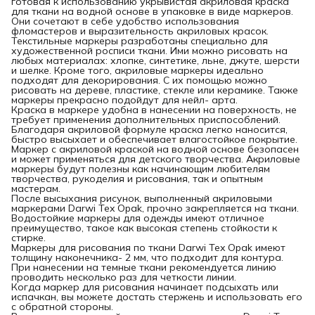
готовая к использованию укрывистая акриловая краска
для ткани на водной основе в упаковке в виде маркеров.
Они сочетают в себе удобство использования
фломастеров и выразительность акриловых красок.
Текстильные маркеры разработаны специально для
художественной росписи ткани. Ими можно рисовать на
любых материалах: хлопке, синтетике, льне, джуте, шерсти
и шелке. Кроме того, акриловые маркеры идеально
подходят для декорирования. С их помощью можно
рисовать на дереве, пластике, стекле или керамике. Также
маркеры прекрасно подойдут для нейл- арта.
Краска в маркере удобна в нанесении на поверхность, не
требует применения дополнительных приспособлений.
Благодаря акриловой формуле краска легко наносится,
быстро высыхает и обеспечивает влагостойкое покрытие.
Маркер с акриловой краской на водной основе безопасен
и может применяться для детского творчества. Акриловые
маркеры будут полезны как начинающим любителям
творчества, рукоделия и рисования, так и опытным
мастерам.
После высыхания рисунок, выполненный акриловыми
маркерами Darwi Tex Opak, прочно закрепляется на ткани.
Водостойкие маркеры для одежды имеют отличное
преимущество, такое как высокая степень стойкости к
стирке.
Маркеры для рисования по ткани Darwi Tex Opak имеют
толщину наконечника- 2 мм, что подходит для контура.
При нанесении на темные ткани рекомендуется линию
проводить несколько раз для четкости линии.
Когда маркер для рисования начинает подсыхать или
испачкан, вы можете достать стержень и использовать его
с обратной стороны.