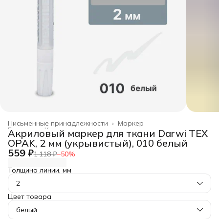
Письменные принадлежности
›
Маркер
Главная
›
Канцелярские товары
›
Акриловый маркер для ткани Darwi TEX
OPAK, 2 мм (укрывистый), 010 белый
559 ₽
1 118 ₽
−
50
%
Толщина линии, мм
2
Цвет товара
белый