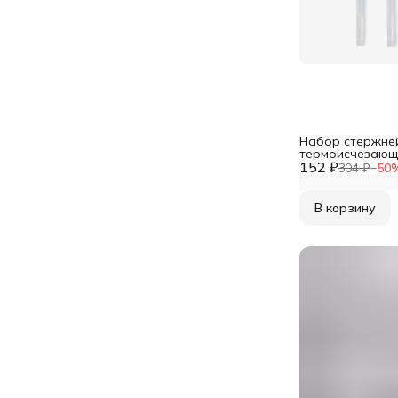
Набор стержней
термоисчезающи
152 ₽
белый, Арт Узо
304 ₽
−
50
В корзину