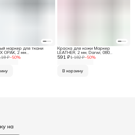
ый маркер для ткани
Краска для кожи Маркер
X OPAK, 2 мм
LEATHER, 2 мм, Darwi, 080
тый), 010 белый
591 ₽
серебряный
118 ₽
−
50
%
1 182 ₽
−
50
%
зину
В корзину
ку на