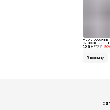
Маркировочный
смывающийся, г
186 ₽
шт, Hobby&Pro
372 ₽
−
50
В корзину
Подп