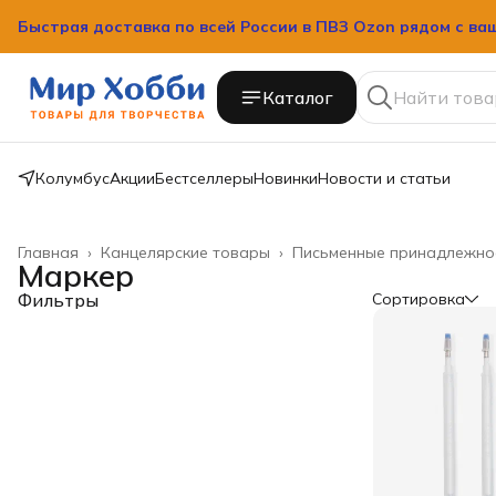
Быстрая доставка по всей России в ПВЗ Ozon рядом с ва
Быстрая доставка по всей России в ПВЗ Ozon рядом с ва
Каталог
Колумбус
Акции
Бестселлеры
Новинки
Новости и статьи
Главная
›
Канцелярские товары
›
Письменные принадлежно
Маркер
Фильтры
Сортировка