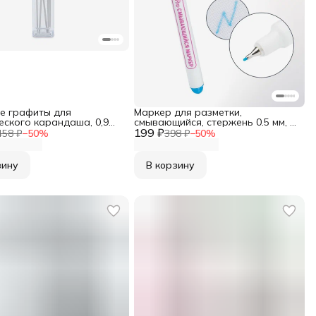
е графиты для
Маркер для разметки,
еского карандаша, 0,9
смывающийся, стержень 0.5 мм, 1
й цвет, 6 шт, Prym, 610841
199 ₽
шт, Hobby&Pro
458 ₽
−
50
%
398 ₽
−
50
%
зину
В корзину