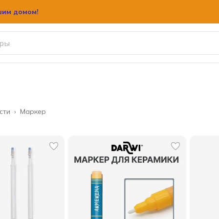
шим домом!
шим домом!
сти
›
Маркер