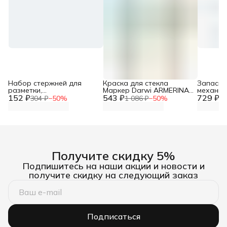
Набор стержней для
Краска для стекла
Запасны
разметки,
Маркер Darwi ARMERINA,
механич
152 ₽
термоисчезающие, 4 шт/
543 ₽
2 мм, 720 темно-желтый,
729 ₽
каранда
304 ₽
−
50
%
1 086 ₽
−
50
%
1 
упак, белый, Арт Узор
DA0340013
цвет, 6 
Получите скидку 5%
Подпишитесь на наши акции и новости и
получите скидку на следующий заказ
Подписаться