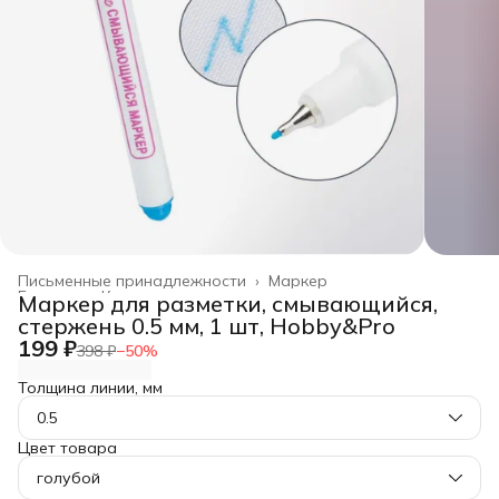
Письменные принадлежности
›
Маркер
Главная
›
Канцелярские товары
›
Маркер для разметки, смывающийся,
стержень 0.5 мм, 1 шт, Hobby&Pro
199 ₽
398 ₽
−
50
%
Толщина линии, мм
0.5
Цвет товара
голубой