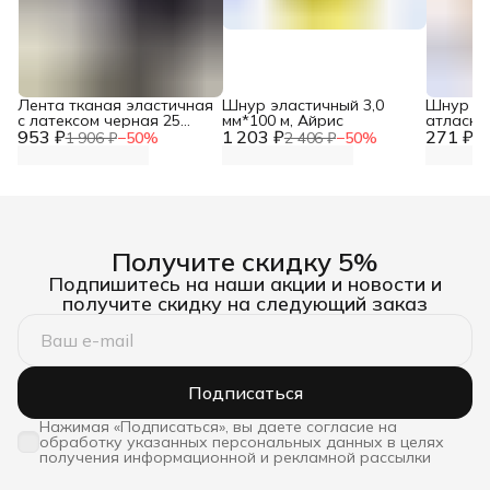
Лента тканая эластичная
Шнур эластичный 3,0
Шнур дл
с латексом черная 25
мм*100 м, Айрис
атласны
953 ₽
мм*20 м, Айрис
1 203 ₽
271 ₽
воздушн
1 906 ₽
−
50
%
2 406 ₽
−
50
%
54
бежевый,
Айрис
Получите скидку 5%
Подпишитесь на наши акции и новости и
получите скидку на следующий заказ
Подписаться
Нажимая «Подписаться», вы даете согласие на
обработку указанных персональных данных в целях
получения информационной и рекламной рассылки